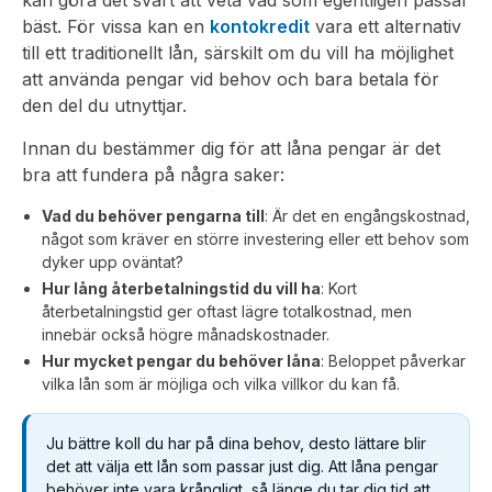
bäst. För vissa kan en
kontokredit
vara ett alternativ
till ett traditionellt lån, särskilt om du vill ha möjlighet
att använda pengar vid behov och bara betala för
den del du utnyttjar.
Innan du bestämmer dig för att låna pengar är det
bra att fundera på några saker:
Vad du behöver pengarna till
: Är det en engångskostnad,
något som kräver en större investering eller ett behov som
dyker upp oväntat?
Hur lång återbetalningstid du vill ha
: Kort
återbetalningstid ger oftast lägre totalkostnad, men
innebär också högre månadskostnader.
Hur mycket pengar du behöver låna
: Beloppet påverkar
vilka lån som är möjliga och vilka villkor du kan få.
Ju bättre koll du har på dina behov, desto lättare blir
det att välja ett lån som passar just dig. Att låna pengar
behöver inte vara krångligt, så länge du tar dig tid att