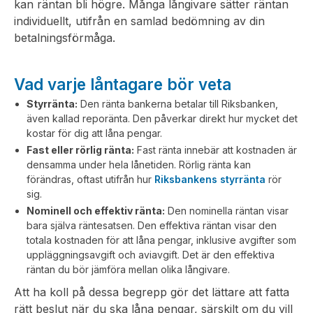
kan räntan bli högre. Många långivare sätter räntan
individuellt, utifrån en samlad bedömning av din
betalningsförmåga.
Vad varje låntagare bör veta
Styrränta:
Den ränta bankerna betalar till Riksbanken,
även kallad reporänta. Den påverkar direkt hur mycket det
kostar för dig att låna pengar.
Fast eller rörlig ränta:
Fast ränta innebär att kostnaden är
densamma under hela lånetiden. Rörlig ränta kan
förändras, oftast utifrån hur
Riksbankens styrränta
rör
sig.
Nominell och effektiv ränta:
Den nominella räntan visar
bara själva räntesatsen. Den effektiva räntan visar den
totala kostnaden för att låna pengar, inklusive avgifter som
uppläggningsavgift och aviavgift. Det är den effektiva
räntan du bör jämföra mellan olika långivare.
Att ha koll på dessa begrepp gör det lättare att fatta
rätt beslut när du ska låna pengar, särskilt om du vill