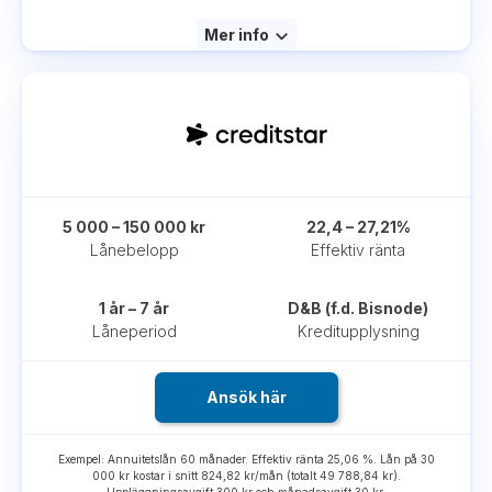
Mer info
5 000 – 150 000 kr
22,4 – 27,21%
Lånebelopp
Effektiv ränta
1 år – 7 år
D&B (f.d. Bisnode)
Låneperiod
Kreditupplysning
Ansök här
Exempel: Annuitetslån 60 månader. Effektiv ränta 25,06 %. Lån på 30
000 kr kostar i snitt 824,82 kr/mån (totalt 49 788,84 kr).
Uppläggningsavgift 300 kr och månadsavgift 30 kr.