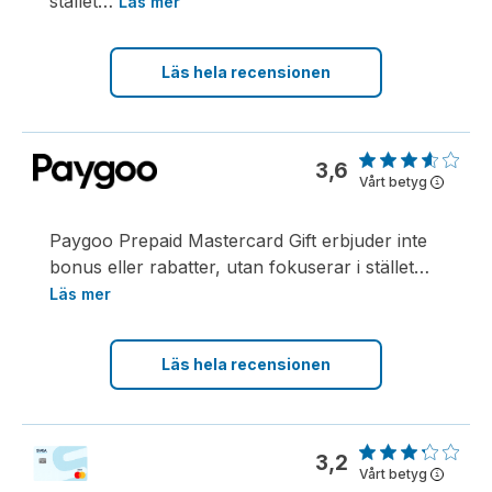
stället
…
Läs mer
Läs hela recensionen
3,6
Vårt betyg
i
Paygoo Prepaid Mastercard Gift erbjuder inte
bonus eller rabatter, utan fokuserar i stället
…
Läs mer
Läs hela recensionen
3,2
Vårt betyg
i