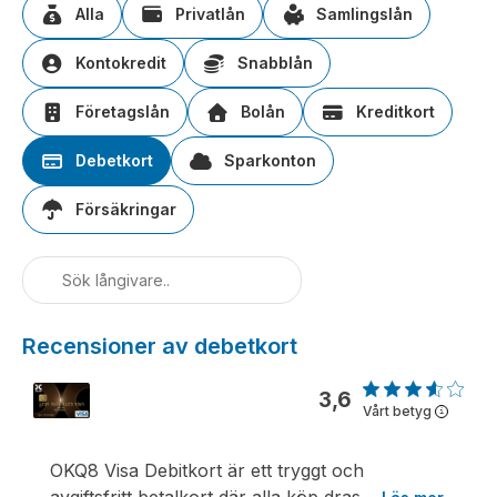
Alla
Privatlån
Samlingslån
Kontokredit
Snabblån
Företagslån
Bolån
Kreditkort
Debetkort
Sparkonton
Försäkringar
Recensioner av debetkort
3,6
Vårt betyg
i
OKQ8 Visa Debitkort är ett tryggt och
avgiftsfritt betalkort där alla köp dras
…