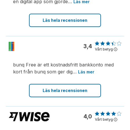
en digital app som gjorde
…
Läs mer
Läs hela recensionen
3,4
Vårt betyg
i
bunq Free är ett kostnadsfritt bankkonto med
kort från bunq som ger dig
…
Läs mer
Läs hela recensionen
4,0
Vårt betyg
i