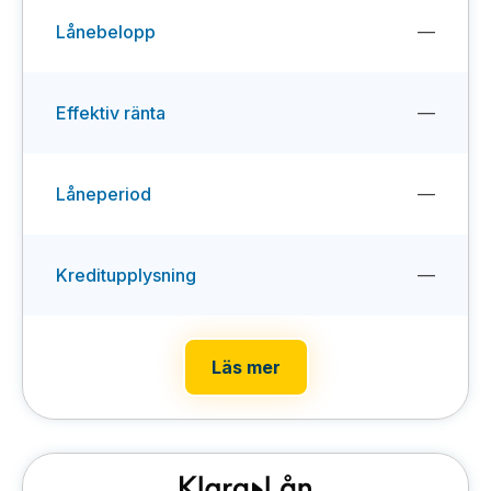
Lånebelopp
—
Effektiv ränta
—
Låneperiod
—
Kreditupplysning
—
Läs mer