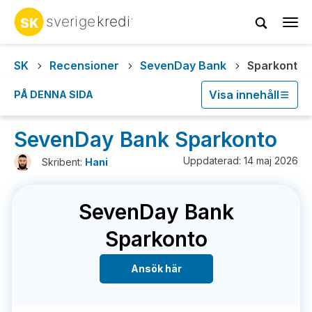
Tog
navi
SK
Recensioner
SevenDay Bank
Sparkonto
Visa innehåll
PÅ DENNA SIDA
SevenDay Bank Sparkonto
Uppdaterad: 14 maj 2026
Skribent:
Hani
SevenDay Bank
Sparkonto
Ansök här