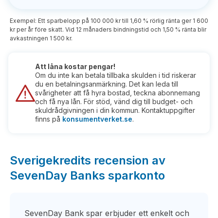
Exempel: Ett sparbelopp på 100 000 kr till 1,60 % rörlig ränta ger 1 600
kr per år före skatt. Vid 12 månaders bindningstid och 1,50 % ränta blir
avkastningen 1 500 kr.
Att låna kostar pengar!
Om du inte kan betala tillbaka skulden i tid riskerar
du en betalningsanmärkning. Det kan leda till
svårigheter att få hyra bostad, teckna abonnemang
och få nya lån. För stöd, vänd dig till budget- och
skuldrådgivningen i din kommun. Kontaktuppgifter
finns på
konsumentverket.se
.
Sverigekredits recension av
SevenDay Banks sparkonto
SevenDay Bank spar erbjuder ett enkelt och