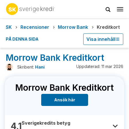
Tog
navi
SK
Recensioner
Morrow Bank
Kreditkort
Visa innehåll
PÅ DENNA SIDA
Morrow Bank Kreditkort
Uppdaterad: 11 mar 2026
Skribent:
Hani
Morrow Bank Kreditkort
Ansök här
Sverigekredits betyg
4,1