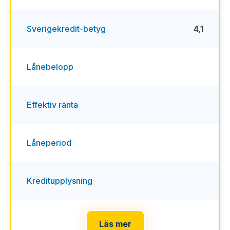
Sverigekredit-betyg
4,1
Lånebelopp
Effektiv ränta
Låneperiod
Kreditupplysning
Läs mer