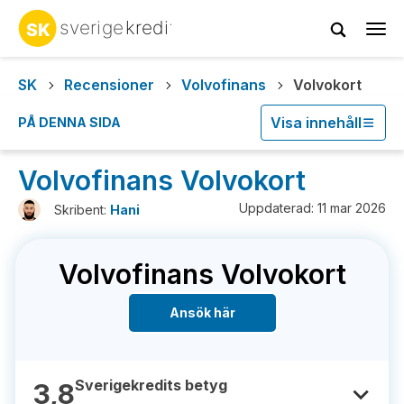
Tog
navi
SK
Recensioner
Volvofinans
Volvokort
Visa innehåll
PÅ DENNA SIDA
Volvofinans Volvokort
Uppdaterad: 11 mar 2026
Skribent:
Hani
Volvofinans Volvokort
Ansök här
Sverigekredits betyg
3,8