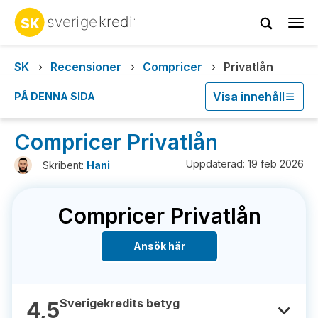
Tog
navi
SK
Recensioner
Compricer
Privatlån
Visa innehåll
PÅ DENNA SIDA
Compricer Privatlån
Uppdaterad: 19 feb 2026
Skribent:
Hani
Compricer Privatlån
Ansök här
Sverigekredits betyg
4,5