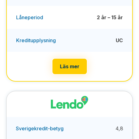
Låneperiod
2 år – 15 år
Kreditupplysning
UC
Läs mer
Sverigekredit-betyg
4,8