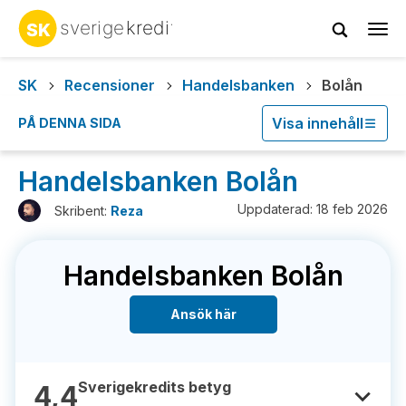
Tog
navi
SK
Recensioner
Handelsbanken
Bolån
Visa innehåll
PÅ DENNA SIDA
Handelsbanken Bolån
Uppdaterad: 18 feb 2026
Skribent:
Reza
Handelsbanken Bolån
Ansök här
Sverigekredits betyg
4,4