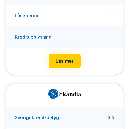
Låneperiod
—
Kreditupplysning
—
Läs mer
Sverigekredit-betyg
3,5