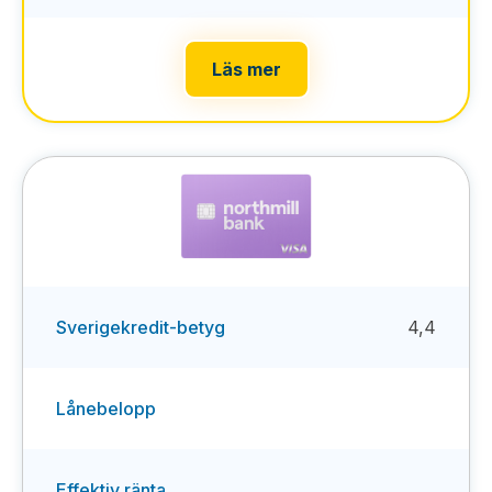
Läs mer
Sverigekredit-betyg
4,4
Lånebelopp
Effektiv ränta