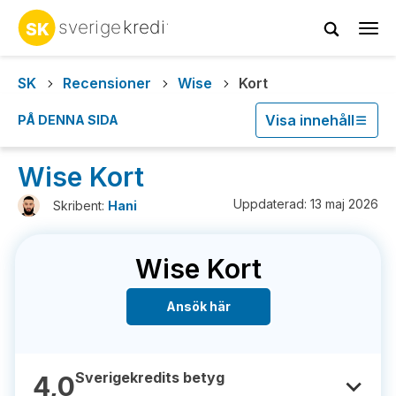
Tog
navi
SK
Recensioner
Wise
Kort
Visa innehåll
PÅ DENNA SIDA
Wise Kort
Uppdaterad: 13 maj 2026
Skribent:
Hani
Wise Kort
Ansök här
Sverigekredits betyg
4,0