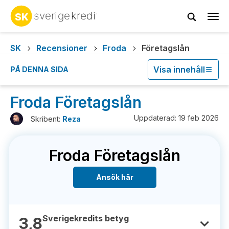
Tog
navi
SK
Recensioner
Froda
Företagslån
Visa innehåll
PÅ DENNA SIDA
Froda Företagslån
Uppdaterad: 19 feb 2026
Skribent:
Reza
Froda Företagslån
Ansök här
Sverigekredits betyg
3,8