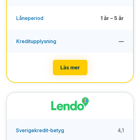
Låneperiod
1 år – 5 år
Kreditupplysning
—
Läs mer
Sverigekredit-betyg
4,1