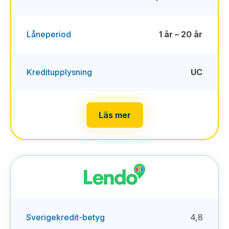
Låneperiod
1 år – 20 år
Kreditupplysning
UC
Läs mer
Sverigekredit-betyg
4,8