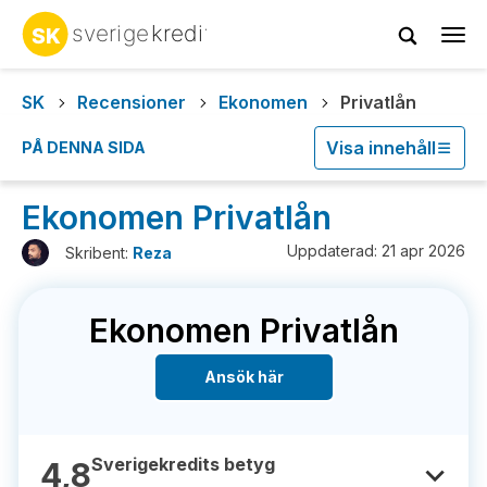
Tog
navi
SK
Recensioner
Ekonomen
Privatlån
Visa innehåll
PÅ DENNA SIDA
Ekonomen Privatlån
Uppdaterad: 21 apr 2026
Skribent:
Reza
Ekonomen Privatlån
Ansök här
Sverigekredits betyg
4,8