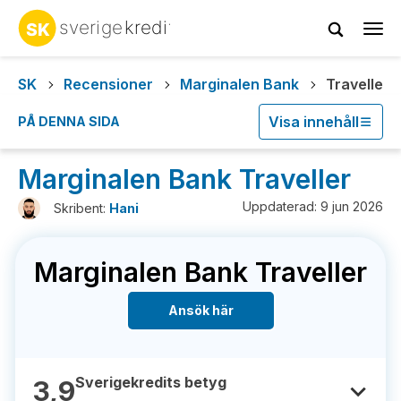
Tog
navi
SK
Recensioner
Marginalen Bank
Traveller
Visa innehåll
PÅ DENNA SIDA
Marginalen Bank Traveller
Uppdaterad: 9 jun 2026
Skribent:
Hani
Marginalen Bank Traveller
Ansök här
Sverigekredits betyg
3,9