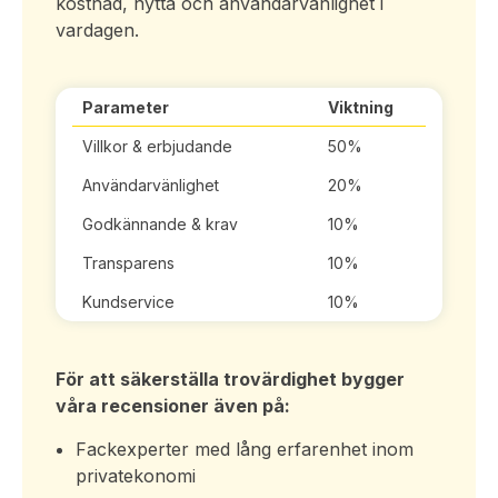
kostnad, nytta och användarvänlighet i
vardagen.
Parameter
Viktning
Villkor & erbjudande
50%
Användarvänlighet
20%
Godkännande & krav
10%
Transparens
10%
Kundservice
10%
För att säkerställa trovärdighet bygger
våra recensioner även på:
Fackexperter med lång erfarenhet inom
privatekonomi