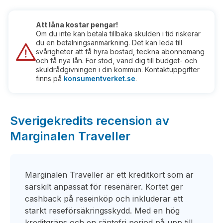
Att låna kostar pengar!
Om du inte kan betala tillbaka skulden i tid riskerar
du en betalningsanmärkning. Det kan leda till
svårigheter att få hyra bostad, teckna abonnemang
och få nya lån. För stöd, vänd dig till budget- och
skuldrådgivningen i din kommun. Kontaktuppgifter
finns på
konsumentverket.se
.
Sverigekredits recension av
Marginalen Traveller
Marginalen Traveller är ett kreditkort som är
särskilt anpassat för resenärer. Kortet ger
cashback på reseinköp och inkluderar ett
starkt reseförsäkringsskydd. Med en hög
kreditgräns och en räntefri period på upp till