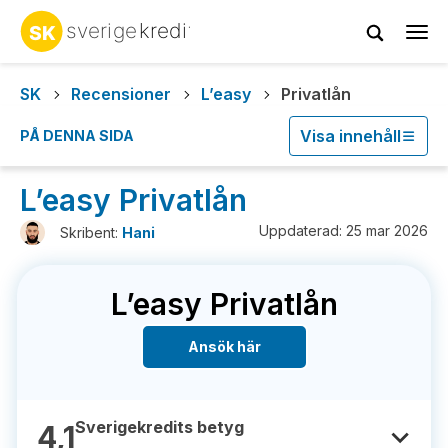
Tog
navi
SK
Recensioner
L’easy
Privatlån
Visa innehåll
PÅ DENNA SIDA
L’easy Privatlån
Uppdaterad: 25 mar 2026
Skribent:
Hani
L’easy Privatlån
Ansök här
Sverigekredits betyg
4,1