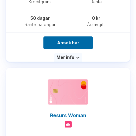
Kreditgräns
Ränta
50 dagar
0 kr
Räntefria dagar
Årsavgift
Ansök här
Mer info
Resurs Woman