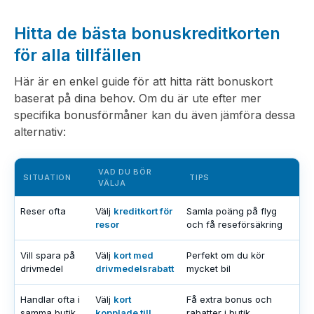
Hitta de bästa bonuskreditkorten
för alla tillfällen
Här är en enkel guide för att hitta rätt bonuskort
baserat på dina behov. Om du är ute efter mer
specifika bonusförmåner kan du även jämföra dessa
alternativ:
VAD DU BÖR
SITUATION
TIPS
VÄLJA
Reser ofta
Välj
kreditkort för
Samla poäng på flyg
resor
och få reseförsäkring
Vill spara på
Välj
kort med
Perfekt om du kör
drivmedel
drivmedelsrabatt
mycket bil
Handlar ofta i
Välj
kort
Få extra bonus och
samma butik
kopplade till
rabatter i butik