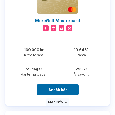
MoreGolf Mastercard
160 000 kr
19.64 %
Kreditgräns
Ränta
55 dagar
295 kr
Räntefria dagar
Årsavgift
Ansök här
Mer info