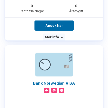
0
0
Räntefria dagar
Årsavgift
Ansök här
Mer info
Bank Norwegian VISA