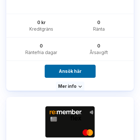
0 kr
0
Kreditgräns
Ränta
0
0
Räntefria dagar
Årsavgift
Ansök här
Mer info