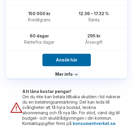
150 000 kr
12.36 – 17.32 %
Kreditgräns
Ränta
60 dagar
295 kr
Räntefria dagar
Årsavgift
Ansök här
Mer info
Att låna kostar pengar!
Om du inte kan betala tillbaka skulden i tid riskerar
du en betalningsanmärkning. Det kan leda till
svårigheter att få hyra bostad, teckna
abonnemang och få nya lån. För stöd, vänd dig till
budget- och skuldrådgivningen i din kommun.
Kontaktuppgifter finns på
konsumentverket.se
.