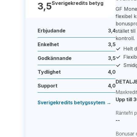
Sverigekredits betyg
3,5
GF Money
flexibel 
bonusprog
Erbjudande
3,4
stället ti
kontroll.
Enkelhet
3,5
Helt d
Flexib
Godkännande
3,5
Smidi
Tydlighet
4,0
DETALJ
Support
4,0
Maxkredi
Upp till 
Sverigekredits betygssytem →
Räntefri 
--
Bonusar o