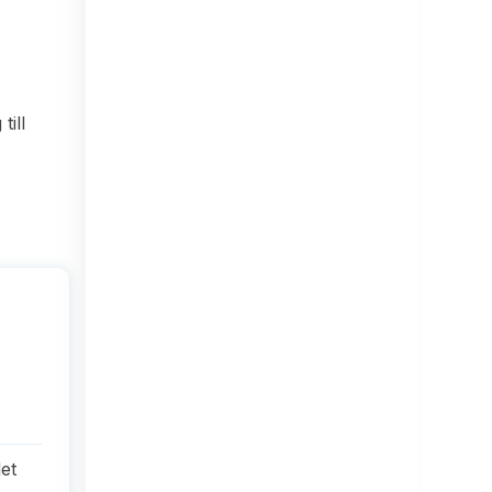
till
det