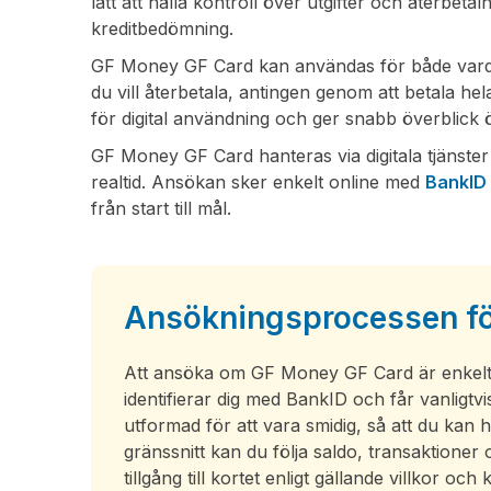
lätt att hålla kontroll över utgifter och återbetal
kreditbedömning.
GF Money GF Card kan användas för både vardagliga
du vill återbetala, antingen genom att betala hela
för digital användning och ger snabb överblick 
GF Money GF Card hanteras via digitala tjänster 
realtid. Ansökan sker enkelt online med
BankID
från start till mål.
Ansökningsprocessen för
Att ansöka om GF Money GF Card är enkelt, sn
identifierar dig med BankID och får vanligt
utformad för att vara smidig, så att du kan h
gränssnitt kan du följa saldo, transaktioner
tillgång till kortet enligt gällande villkor o