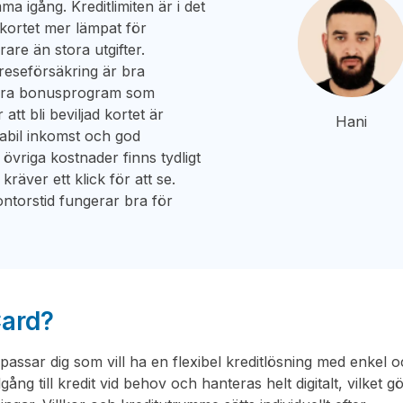
a igång. Kreditlimiten är i det
r kortet mer lämpat för
are än stora utgifter.
eseförsäkring är bra
tora bonusprogram som
tt bli beviljad kortet är
Hani
tabil inkomst och god
 övriga kostnader finns tydligt
 kräver ett klick för att se.
ntorstid fungerar bra för
Card?
passar dig som vill ha en flexibel kreditlösning med enkel o
lgång till kredit vid behov och hanteras helt digitalt, vilket g