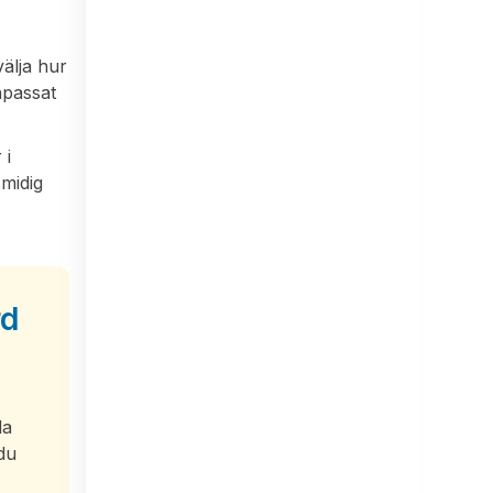
välja hur
anpassat
 i
smidig
rd
la
 du