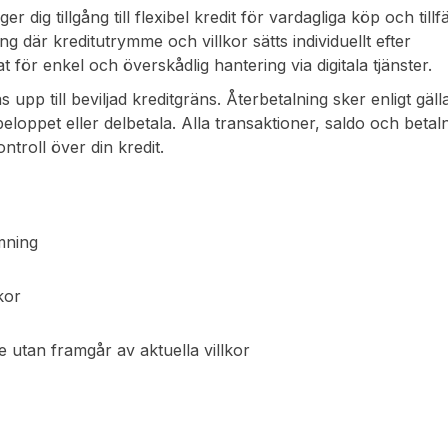
 dig tillgång till flexibel kredit för vardagliga köp och tillfä
sning där kreditutrymme och villkor sätts individuellt efter
ör enkel och överskådlig hantering via digitala tjänster.
 upp till beviljad kreditgräns. Återbetalning sker enligt gäl
 beloppet eller delbetala. Alla transaktioner, saldo och betal
ontroll över din kredit.
ömning
kor
e utan framgår av aktuella villkor