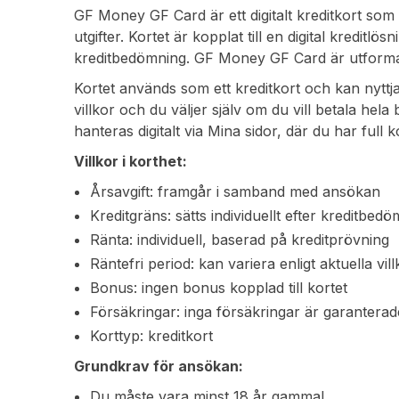
GF Money GF Card är ett digitalt kreditkort som ger
utgifter. Kortet är kopplat till en digital kreditlö
kreditbedömning. GF Money GF Card är utformat f
Kortet används som ett kreditkort och kan nyttjas
villkor och du väljer själv om du vill betala hela
hanteras digitalt via Mina sidor, där du har full k
Villkor i korthet:
Årsavgift: framgår i samband med ansökan
Kreditgräns: sätts individuellt efter kreditbed
Ränta: individuell, baserad på kreditprövning
Räntefri period: kan variera enligt aktuella vill
Bonus: ingen bonus kopplad till kortet
Försäkringar: inga försäkringar är garanterad
Korttyp: kreditkort
Grundkrav för ansökan:
Du måste vara minst 18 år gammal