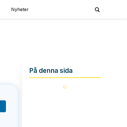
Nyheter
På denna sida
Läser
in...