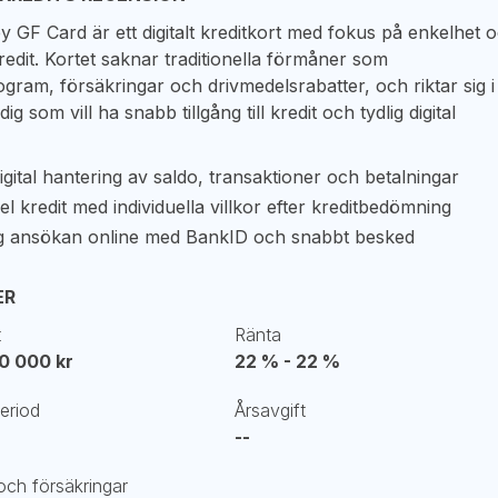
 GF Card är ett digitalt kreditkort med fokus på enkelhet 
kredit. Kortet saknar traditionella förmåner som
ram, försäkringar och drivmedelsrabatter, och riktar sig i
ll dig som vill ha snabb tillgång till kredit och tydlig digital
igital hantering av saldo, transaktioner och betalningar
el kredit med individuella villkor efter kreditbedömning
g ansökan online med BankID och snabbt besked
ER
t
Ränta
30 000 kr
22 % - 22 %
period
Årsavgift
--
ch försäkringar