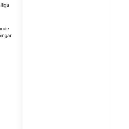
lliga
lande
ningar