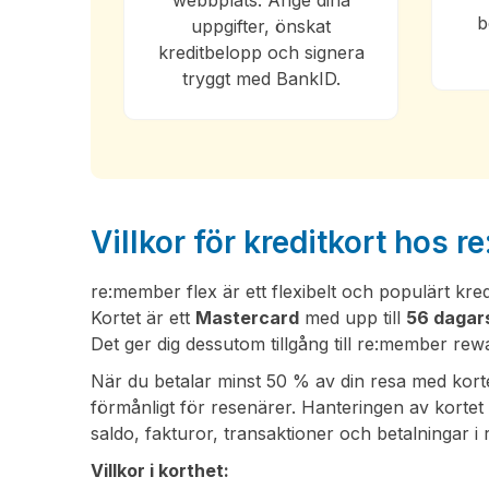
webbplats. Ange dina
b
uppgifter, önskat
kreditbelopp och signera
tryggt med BankID.
Villkor för kreditkort hos 
re:member flex är ett flexibelt och populärt kr
Kortet är ett
Mastercard
med upp till
56 dagars
Det ger dig dessutom tillgång till re:member rew
När du betalar minst 50 % av din resa med kor
förmånligt för resenärer. Hanteringen av kortet
saldo, fakturor, transaktioner och betalningar i r
Villkor i korthet: