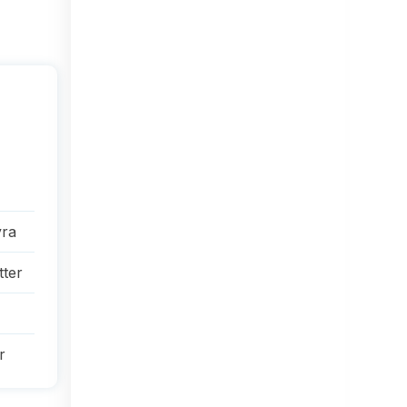
yra
tter
r