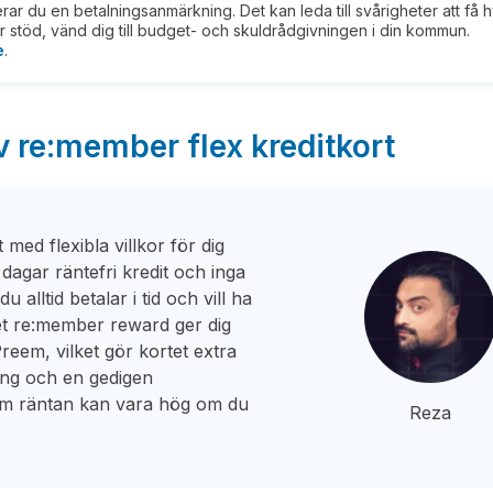
kerar du en betalningsanmärkning. Det kan leda till svårigheter att få 
 stöd, vänd dig till budget- och skuldrådgivningen i din kommun.
e
.
v re:member flex kreditkort
med flexibla villkor för dig
 dagar räntefri kredit och inga
u alltid betalar i tid och vill ha
et re:member reward ger dig
reem, vilket gör kortet extra
lning och en gedigen
 om räntan kan vara hög om du
Reza