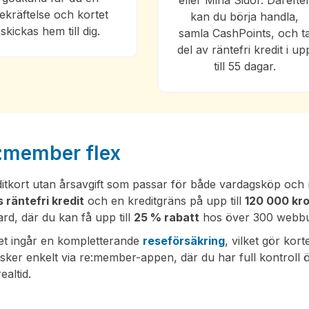
eller Mina Sidor. Därefte
ekräftelse och kortet
kan du börja handla,
skickas hem till dig.
samla CashPoints, och t
del av räntefri kredit i up
till 55 dagar.
re:member flex
editkort utan årsavgift som passar för både vardagsköp och 
 räntefri kredit
och en kreditgräns på upp till
120 000 kr
ard, där du kan få upp till
25 % rabatt
hos över 300 webbut
tet ingår en kompletterande
reseförsäkring
, vilket gör kort
 sker enkelt via re:member-appen, där du har full kontroll 
ealtid.