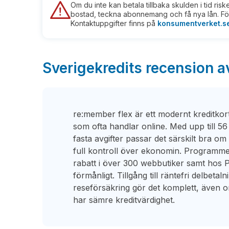
Om du inte kan betala tillbaka skulden i tid ris
bostad, teckna abonnemang och få nya lån. För
Kontaktuppgifter finns på
konsumentverket.s
Sverigekredits recension a
re:member flex är ett modernt kreditkort 
som ofta handlar online. Med upp till 56
fasta avgifter passar det särskilt bra om d
full kontroll över ekonomin. Programm
rabatt i över 300 webbutiker samt hos P
förmånligt. Tillgång till räntefri delbeta
reseförsäkring gör det komplett, även
har sämre kreditvärdighet.