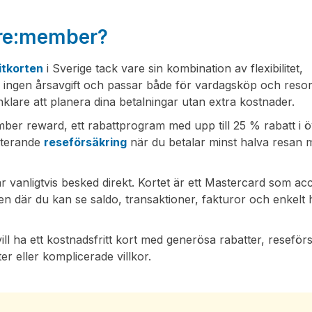
s re:member?
itkorten
i Sverige tack vare sin kombination av flexibilitet,
 ingen årsavgift och passar både för vardagsköp och resor
 enklare att planera dina betalningar utan extra kostnader.
ember reward, ett rabattprogram med upp till 25 % rabatt i 
tterande
reseförsäkring
när du betalar minst halva resan 
r vanligtvis besked direkt. Kortet är ett Mastercard som ac
n där du kan se saldo, transaktioner, fakturor och enkelt 
vill ha ett kostnadsfritt kort med generösa rabatter, reseför
er eller komplicerade villkor.