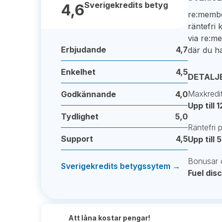
Sverigekredits betyg
4,6
re:member
räntefri 
via re:m
Erbjudande
4,7
där du ha
Enkelhet
4,5
DETALJ
Maxkredi
Godkännande
4,0
Upp till 
Tydlighet
5,0
Räntefri 
Support
4,5
Upp till
Bonusar 
Sverigekredits betygssytem →
Fuel dis
Att låna kostar pengar!