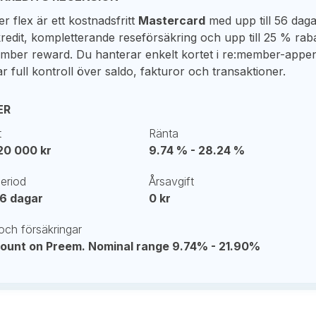
 flex är ett kostnadsfritt
Mastercard
med upp till 56 dag
kredit, kompletterande reseförsäkring och upp till 25 % rab
ember reward. Du hanterar enkelt kortet i re:member-appe
r full kontroll över saldo, fakturor och transaktioner.
ER
t
Ränta
120 000 kr
9.74 % - 28.24 %
period
Årsavgift
 56 dagar
0 kr
och försäkringar
count on Preem. Nominal range 9.74% - 21.90%