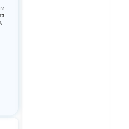
ars
att
n,