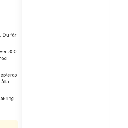
. Du får
över 300
med
cepteras
hålla
säkring