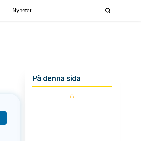
Nyheter
På denna sida
Läser
in...