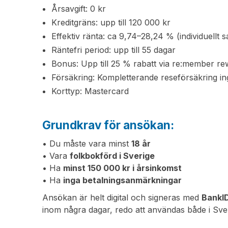
Årsavgift: 0 kr
Kreditgräns: upp till 120 000 kr
Effektiv ränta: ca 9,74–28,24 % (individuellt sa
Räntefri period: upp till 55 dagar
Bonus: Upp till 25 % rabatt via re:member r
Försäkring: Kompletterande reseförsäkring in
Korttyp: Mastercard
Grundkrav för ansökan:
• Du måste vara minst
18 år
• Vara
folkbokförd i Sverige
• Ha
minst 150 000 kr i årsinkomst
• Ha
inga betalningsanmärkningar
Ansökan är helt digital och signeras med
BankI
inom några dagar, redo att användas både i Sv