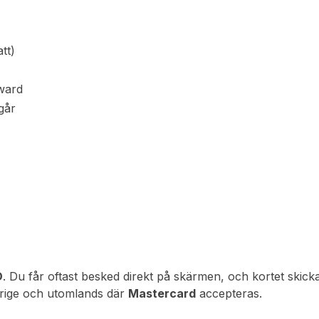
tt)
eward
går
D
. Du får oftast besked direkt på skärmen, och kortet skic
erige och utomlands där
Mastercard
accepteras.