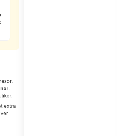
r
a
p
resor.
onor
.
iker.
et extra
över