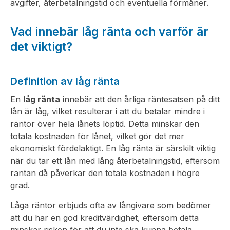
avgifter, återbetalningstid och eventuella förmåner.
Vad innebär låg ränta och varför är
det viktigt?
Definition av låg ränta
En
låg ränta
innebär att den årliga räntesatsen på ditt
lån är låg, vilket resulterar i att du betalar mindre i
räntor över hela lånets löptid. Detta minskar den
totala kostnaden för lånet, vilket gör det mer
ekonomiskt fördelaktigt. En låg ränta är särskilt viktig
när du tar ett lån med lång återbetalningstid, eftersom
räntan då påverkar den totala kostnaden i högre
grad.
Låga räntor erbjuds ofta av långivare som bedömer
att du har en god kreditvärdighet, eftersom detta
minskar risken för att du inte ska kunna betala