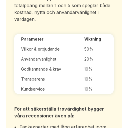
totalpoäng mellan 1 och 5 som speglar både
kostnad, nytta och användarvänlighet i
vardagen.
Parameter
Viktning
Villkor & erbjudande
50%
Användarvänlighet
20%
Godkännande & krav
10%
Transparens
10%
Kundservice
10%
För att säkerställa trovärdighet bygger
våra recensioner även på:
Fackexperter med lång erfarenhet inom