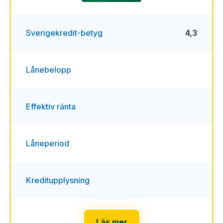
Sverigekredit-betyg
4,3
Lånebelopp
Effektiv ränta
Låneperiod
Kreditupplysning
Läs mer