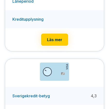
Låneperiod
Kreditupplysning
Läs mer
Sverigekredit-betyg
4,3