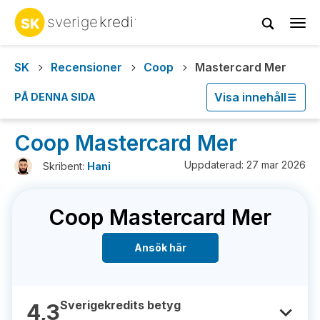
Tog
navi
SK
Recensioner
Coop
Mastercard Mer
Visa innehåll
PÅ DENNA SIDA
Coop Mastercard Mer
Uppdaterad: 27 mar 2026
Skribent:
Hani
Coop Mastercard Mer
Ansök här
Sverigekredits betyg
4,3