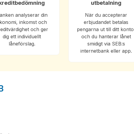
kreditbedömning
utbetalning
anken analyserar din
När du accepterar
konomi, inkomst och
erbjudandet betalas
reditvärdighet och ger
pengarna ut till ditt konto
dig ett individuellt
och du hanterar lånet
låneförslag.
smidigt via SEB:s
internetbank eller app.
B