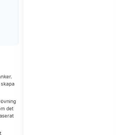
anker.
r skapa
rövning
om det
baserat
t