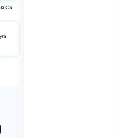
 kr och
hyra