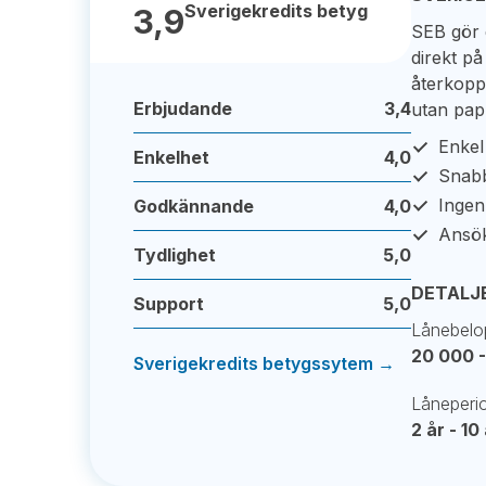
Sverigekredits betyg
3,9
SEB gör d
direkt p
återkoppl
Erbjudande
3,4
utan pap
Enkel
Enkelhet
4,0
Snabb
Ingen
Godkännande
4,0
Ansök
Tydlighet
5,0
DETALJ
Support
5,0
Lånebelo
20 000 -
Sverigekredits betygssytem →
Låneperi
2 år - 10