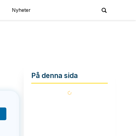
Nyheter
På denna sida
Läser
in...