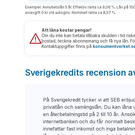
Exempel: Annuitetslån 5 år. Effektiv ränta ca 9,06 %. Lån på 10
aviavgift 0 kr vid autogiro. Nominell ränta ca 8,57 %.
Att låna kostar pengar!
Om du inte kan betala tillbaka skulden i tid ris
bostad, teckna abonnemang och få nya lån. För
Kontaktuppgifter finns på
konsumentverket.s
Sverigekredits recension a
På Sverigekredit tycker vi att SEB erbju
privatlån och samlingslån. Du kan låna 
en återbetalningstid på 2 till 10 år. Ansök
internetbanken och du får normalt bes
innefattar fast inkomst och inga betalni