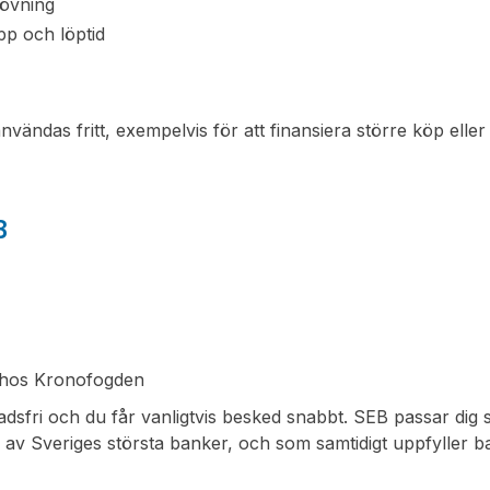
rövning
pp och löptid
ändas fritt, exempelvis för att finansiera större köp eller
B
r hos Kronofogden
dsfri och du får vanligtvis besked snabbt. SEB passar dig s
 en av Sveriges största banker, och som samtidigt uppfyller 