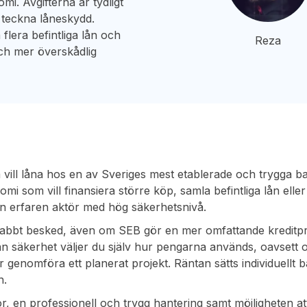
mi. Avgifterna är tydligt
 teckna låneskydd.
 flera befintliga lån och
Reza
och mer överskådlig
om vill låna hos en av Sveriges mest etablerade och trygga b
omi som vill finansiera större köp, samla befintliga lån elle
en erfaren aktör med hög säkerhetsnivå.
abbt besked, även om SEB gör en mer omfattande kreditp
an säkerhet väljer du själv hur pengarna används, oavsett 
r genomföra ett planerat projekt. Räntan sätts individuellt 
n.
kor, en professionell och trygg hantering samt möjligheten at