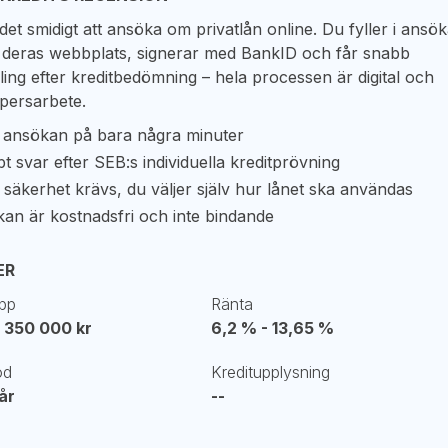
et smidigt att ansöka om privatlån online. Du fyller i ansö
å deras webbplats, signerar med BankID och får snabb
ing efter kreditbedömning – hela processen är digital och
persarbete.
 ansökan på bara några minuter
t svar efter SEB:s individuella kreditprövning
 säkerhet krävs, du väljer själv hur lånet ska användas
an är kostnadsfri och inte bindande
ER
pp
Ränta
 350 000 kr
6,2 % - 13,65 %
od
Kreditupplysning
 år
--