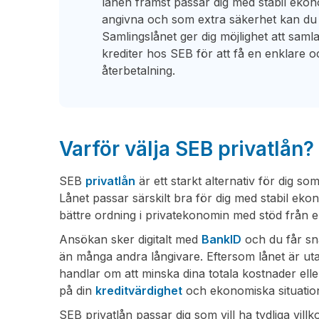
lånen främst passar dig med stabil ekono
angivna och som extra säkerhet kan du
Samlingslånet ger dig möjlighet att samla
krediter hos SEB för att få en enklare 
återbetalning.
Varför välja SEB privatlån?
SEB
privatlån
är ett starkt alternativ för dig s
Lånet passar särskilt bra för dig med stabil ekon
bättre ordning i privatekonomin med stöd från 
Ansökan sker digitalt med
BankID
och du får sn
än många andra långivare. Eftersom lånet är ut
handlar om att minska dina totala kostnader elle
på din
kreditvärdighet
och ekonomiska situatio
SEB privatlån passar dig som vill ha tydliga vill