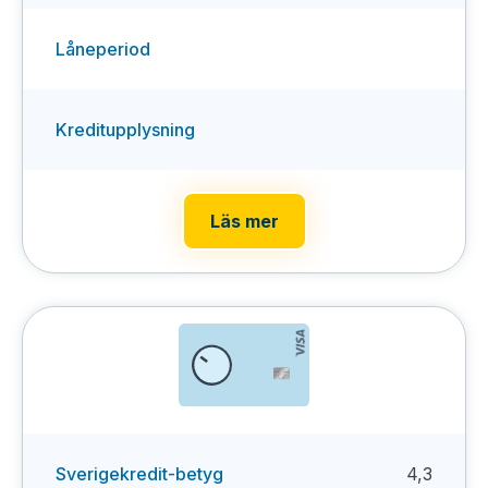
Låneperiod
Kreditupplysning
Läs mer
Sverigekredit-betyg
4,3