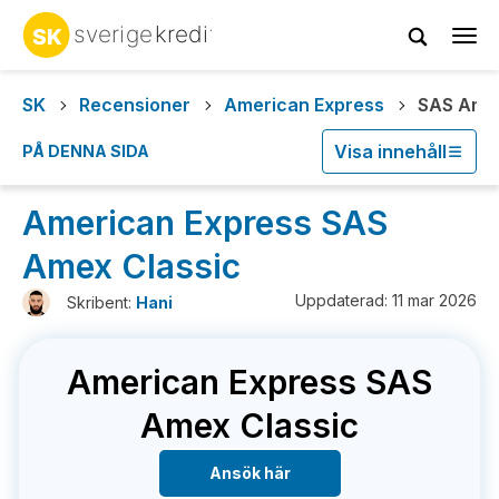
Tog
navi
SK
Recensioner
American Express
SAS Amex
Visa innehåll
PÅ DENNA SIDA
American Express SAS
Amex Classic
Uppdaterad: 11 mar 2026
Skribent:
Hani
American Express SAS
Amex Classic
Ansök här