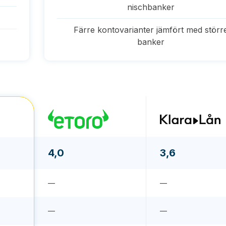
nischbanker
Färre kontovarianter jämfört med störr
banker
4,0
3,6
—
—
—
—