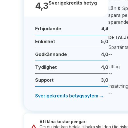
Sverigekredits betyg
4,3
Lån & Sp
spara pen
sparande,
Erbjudande
4,4
DETALJ
Enkelhet
5,0
Sparränta 
--
Godkännande
4,0
Uttag
Tydlighet
4,0
--
Support
3,0
Insättnin
--
Sverigekredits betygssytem →
Att låna kostar pengar!
Om du inte kan betala tillbaka skulden i tid ris