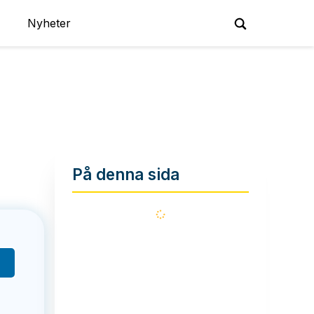
Nyheter
På denna sida
Läser
in...