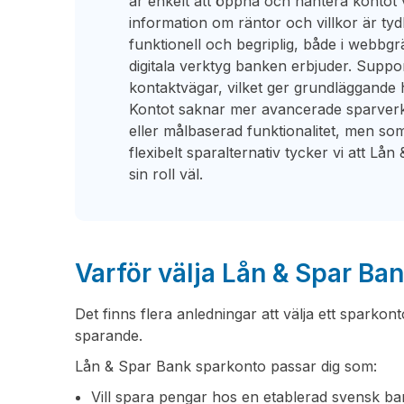
är enkelt att öppna och hantera kontot v
information om räntor och villkor är ty
funktionell och begriplig, både i webbgrä
digitala verktyg banken erbjuder. Suppor
kontaktvägar, vilket ger grundläggande 
Kontot saknar mer avancerade sparver
eller målbaserad funktionalitet, men som 
flexibelt sparalternativ tycker vi att Lå
sin roll väl.
Varför välja Lån & Spar Ba
Det finns flera anledningar att välja ett sparkon
sparande.
Lån & Spar Bank sparkonto passar dig som:
Vill spara pengar hos en etablerad svensk b