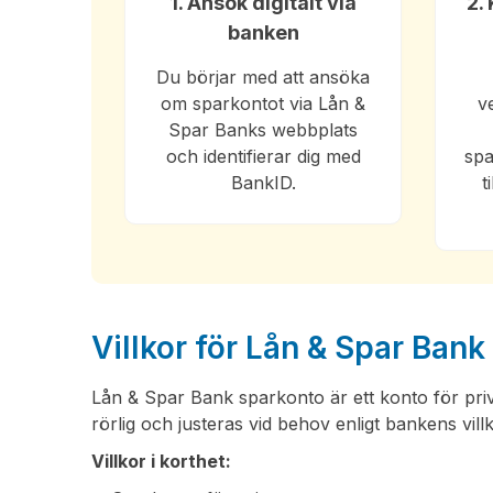
1. Ansök digitalt via
2.
banken
Du börjar med att ansöka
om sparkontot via Lån &
v
Spar Banks webbplats
och identifierar dig med
spa
BankID.
t
Villkor för Lån & Spar Ban
Lån & Spar Bank sparkonto är ett konto för pri
rörlig och justeras vid behov enligt bankens villk
Villkor i korthet: