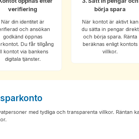
 Kontot öppnas efter
3. Sätt in pengar och
verifiering
börja spara
När din identitet är
När kontot är aktivt kan
erifierad och ansökan
du sätta in pengar direkt
godkänd öppnas
och börja spara. Ränta
rkontot. Du får tillgång
beräknas enligt kontots
ill kontot via bankens
villkor.
digitala tjänster.
k sparkonto
vatpersoner med tydliga och transparenta villkor. Räntan k
or.