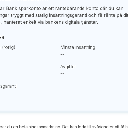
ar Bank sparkonto är ett räntebärande konto där du kan
gar tryggt med statlig insättningsgaranti och få ränta på dit
 hanterat enkelt via bankens digitala tjänster.
ER
(rörlig)
Minsta insättning
--
Avgifter
--
gsgaranti
kerar du en betalningsanmärkning. Det kan leda till svårigheter att få 