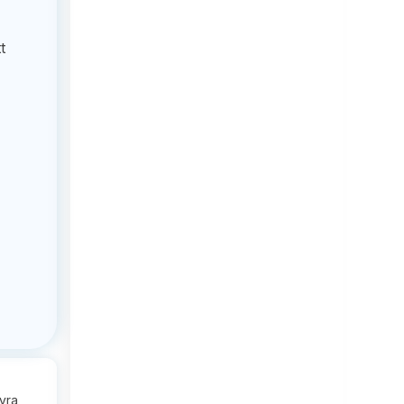
t
hyra