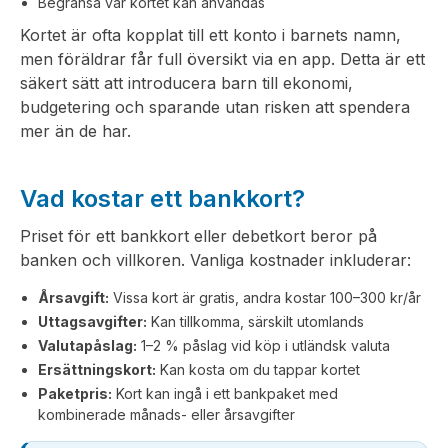
Begränsa var kortet kan användas
Kortet är ofta kopplat till ett konto i barnets namn,
men föräldrar får full översikt via en app. Detta är ett
säkert sätt att introducera barn till ekonomi,
budgetering och sparande utan risken att spendera
mer än de har.
Vad kostar ett bankkort?
Priset för ett bankkort eller debetkort beror på
banken och villkoren. Vanliga kostnader inkluderar:
Årsavgift:
Vissa kort är gratis, andra kostar 100–300 kr/år
Uttagsavgifter:
Kan tillkomma, särskilt utomlands
Valutapåslag:
1–2 % påslag vid köp i utländsk valuta
Ersättningskort:
Kan kosta om du tappar kortet
Paketpris:
Kort kan ingå i ett bankpaket med
kombinerade månads- eller årsavgifter