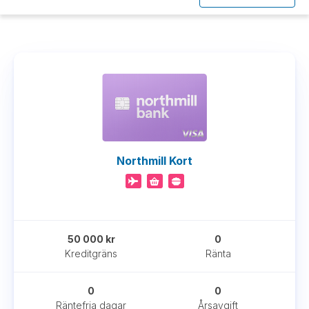
Northmill Kort
50 000 kr
0
Kreditgräns
Ränta
0
0
Räntefria dagar
Årsavgift