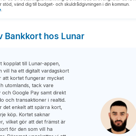
 stöd, vänd dig till budget- och skuldrådgivningen i din kommun.
e
.
v Bankkort hos Lunar
 kopplat till Lunar-appen,
vill ha ett digitalt vardagskort
r att kortet fungerar mycket
ch utomlands, tack vare
y och Google Pay samt direkt
ldo och transaktioner i realtid.
det enkelt att spärra kort,
rje köp. Kortet saknar
vilket gör att det främst är
kort för den som vill ha