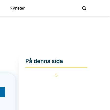
Nyheter
På denna sida
Läser
in...