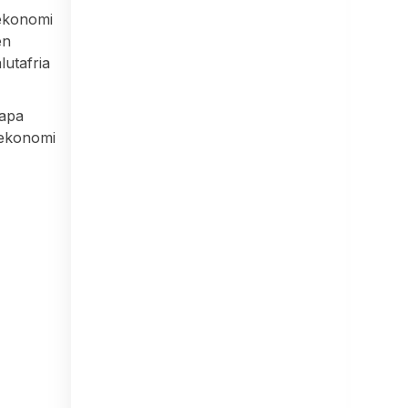
 ekonomi
en
lutafria
kapa
l ekonomi