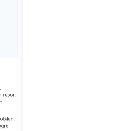
,
 resor.
in
obilen.
ögre