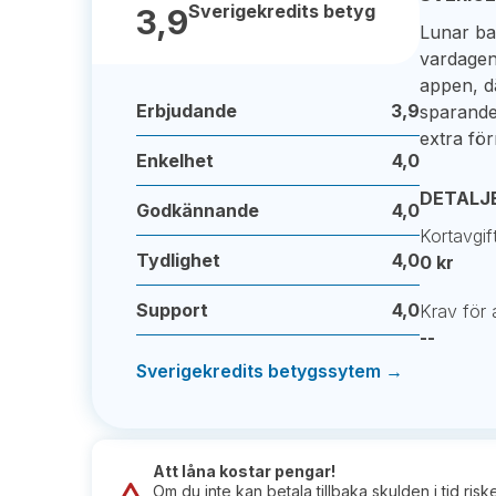
Sverigekredits betyg
3,9
Lunar ban
vardagen 
appen, d
Erbjudande
3,9
sparande
extra fö
Enkelhet
4,0
DETALJ
Godkännande
4,0
Kortavgif
Tydlighet
4,0
0 kr
Support
4,0
Krav för a
--
Sverigekredits betygssytem →
Att låna kostar pengar!
Om du inte kan betala tillbaka skulden i tid ris