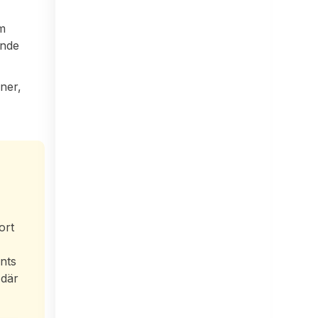
om
ande
oner,
ort
änts
 där