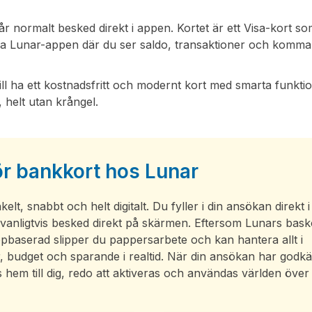
år normalt besked direkt i appen. Kortet är ett Visa-kort s
via Lunar-appen där du ser saldo, transaktioner och komm
ill ha ett kostnadsfritt och modernt kort med smarta funkti
, helt utan krångel.
r bankkort hos Lunar
t, snabbt och helt digitalt. Du fyller i din ansökan direkt i
anligtvis besked direkt på skärmen. Eftersom Lunars bask
pbaserad slipper du pappersarbete och kan hantera allt i
r, budget och sparande i realtid. När din ansökan har godk
s hem till dig, redo att aktiveras och användas världen över