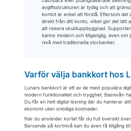
cashback eller poängbaserade belöninga
avgiftsstrukturen är tydlig och att grän
kontot är enkel att förstå. Eftersom det 
direkt från ditt konto, vilket gör det lätt
att riskera skulduppbyggnad. Supporte
känns modern och tillgänglig, även om pe
nivå med traditionella storbanker.
Varför välja bankkort hos 
Lunars bankkort är ett av de mest populära digita
modern funktionalitet och trygghet. Basnivån h
Du får en helt digital lösning där du hanterar all
ekonomi utan onödiga kostnader.
När du använder kortet får du full översikt över
Beroende på kortnivå kan du även få tillgång ti