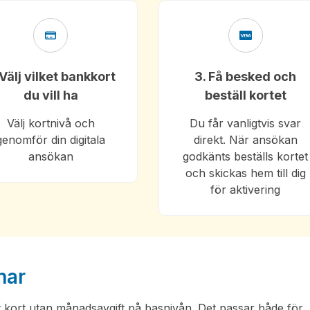
 Välj vilket bankkort
3. Få besked och
du vill ha
beställ kortet
Välj kortnivå och
Du får vanligtvis svar
genomför din digitala
direkt. När ansökan
ansökan
godkänts beställs kortet
och skickas hem till dig
för aktivering
nar
 kort utan månadsavgift på basnivån. Det passar både för