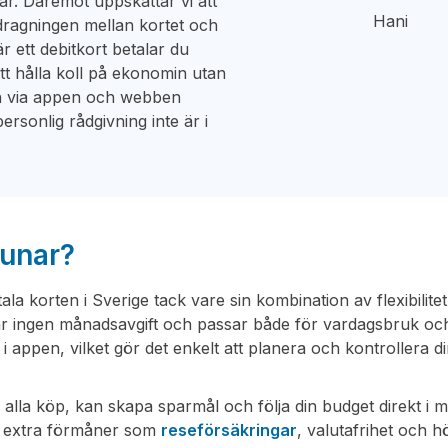
r. Däremot uppskattar vi att
Hani
sdragningen mellan kortet och
är ett debitkort betalar du
 att hålla koll på ekonomin utan
n via appen och webben
rsonlig rådgivning inte är i
Lunar?
la korten i Sverige tack vare sin kombination av flexibilitet
ar ingen månadsavgift och passar både för vardagsbruk och
t i appen, vilket gör det enkelt att planera och kontrollera d
 alla köp, kan skapa sparmål och följa din budget direkt i m
ll extra förmåner som
reseförsäkringar
, valutafrihet och h