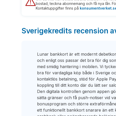
bostad, teckna abonnemang och få nya lån. För
Kontaktuppgifter finns på
konsumentverket.s
Sverigekredits recension a
Lunar bankkort är ett modernt debetkort
och enligt oss passar det bra för dig som 
med smidig hantering i mobilen. Vi tycke
bra för vardagliga köp både i Sverige o
kontaktlös betalning, stöd för Apple Pa
koppling till ditt konto där du lätt ser sa
Den digitala kontrollen genom appen gör 
sätta gränser och få push-notiser vid va
bonusprogram och större extraförmåner, 
ett funktionellt bankkort snarare än ett 