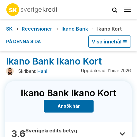
Tog
navi
SK
Recensioner
Ikano Bank
Ikano Kort
Visa innehåll
PÅ DENNA SIDA
Ikano Bank Ikano Kort
Uppdaterad: 11 mar 2026
Skribent:
Hani
Ikano Bank Ikano Kort
Ansök här
Sverigekredits betyg
3,6