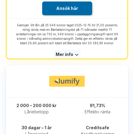
Ansök här
Exempel: Ett lån på 25 549 kronor taget 2025-12-15 till 21,00 procents
rörlig ränta med en återbetalningstid på 71 månader medför 71
avbetalningar om ca 702 kr, 549 kronor i uppläggningsavgift samt 69
kronor i månatlig administrationsavgift. Detta ger en effektiv ränta på
totalt 29,86 procent och totalt att återbetala blir 50 383,85 kronor.
Mer info
2 000 – 200 000 kr
91,73%
Lånebelopp
Effektiv ränta
30 dagar – 1 år
Creditsafe
Låneperiod
Kreditupplysning