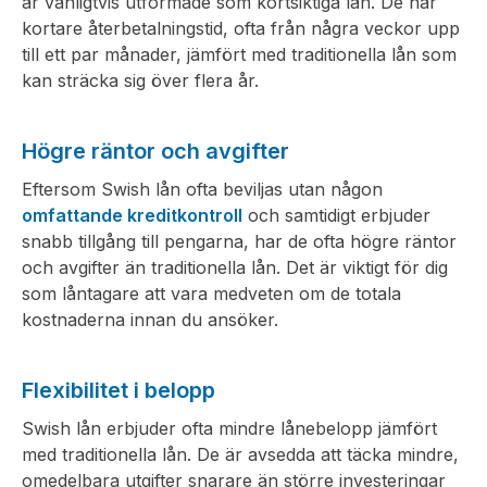
är vanligtvis utformade som kortsiktiga lån. De har
kortare återbetalningstid, ofta från några veckor upp
till ett par månader, jämfört med traditionella lån som
kan sträcka sig över flera år.
Högre räntor och avgifter
Eftersom Swish lån ofta beviljas utan någon
omfattande kreditkontroll
och samtidigt erbjuder
snabb tillgång till pengarna, har de ofta högre räntor
och avgifter än traditionella lån. Det är viktigt för dig
som låntagare att vara medveten om de totala
kostnaderna innan du ansöker.
Flexibilitet i belopp
Swish lån erbjuder ofta mindre lånebelopp jämfört
med traditionella lån. De är avsedda att täcka mindre,
omedelbara utgifter snarare än större investeringar