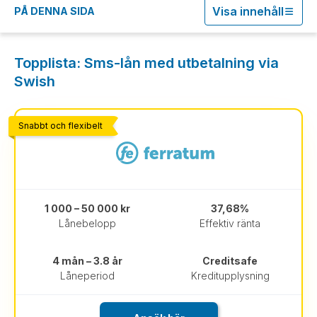
Visa innehåll
PÅ DENNA SIDA
Topplista: Sms-lån med utbetalning via
Swish
Snabbt och flexibelt
1 000 – 50 000 kr
37,68%
Lånebelopp
Effektiv ränta
4 mån – 3.8 år
Creditsafe
Låneperiod
Kreditupplysning