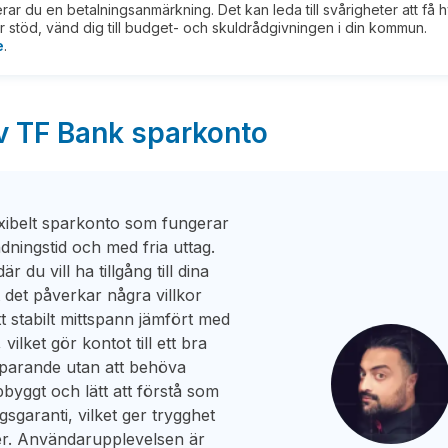
kerar du en betalningsanmärkning. Det kan leda till svårigheter att få 
 stöd, vänd dig till budget- och skuldrådgivningen i din kommun.
e
.
av TF Bank sparkonto
exibelt sparkonto som fungerar
ndningstid och med fria uttag.
 du vill ha tillgång till dina
 det påverkar några villkor
tt stabilt mittspann jämfört med
ilket gör kontot till ett bra
t sparande utan att behöva
byggt och lätt att förstå som
sgaranti, vilket ger trygghet
ser. Användarupplevelsen är