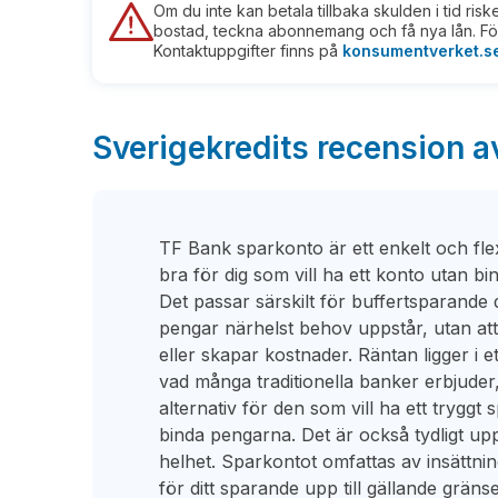
Om du inte kan betala tillbaka skulden i tid ris
bostad, teckna abonnemang och få nya lån. För
Kontaktuppgifter finns på
konsumentverket.s
Sverigekredits recension 
TF Bank sparkonto är ett enkelt och fl
bra för dig som vill ha ett konto utan bi
Det passar särskilt för buffertsparande där
pengar närhelst behov uppstår, utan att
eller skapar kostnader. Räntan ligger i e
vad många traditionella banker erbjuder, v
alternativ för den som vill ha ett trygg
binda pengarna. Det är också tydligt upp
helhet. Sparkontot omfattas av insättning
för ditt sparande upp till gällande grän