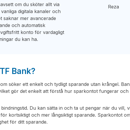
oavsett om du sköter allt via
Reza
vanliga digitala kanaler och
tot saknar mer avancerade
rande och automatisk
iftsfritt konto för vardagligt
tningar du kan ha.
 TF Bank?
 som söker ett enkelt och tydligt sparande utan krångel. Ba
vilket gör det enkelt att förstå hur sparkontot fungerar och
bindningstid. Du kan sätta in och ta ut pengar när du vill, v
e för kortsiktigt och mer långsiktigt sparande. Sparkontot o
gghet för ditt sparande.