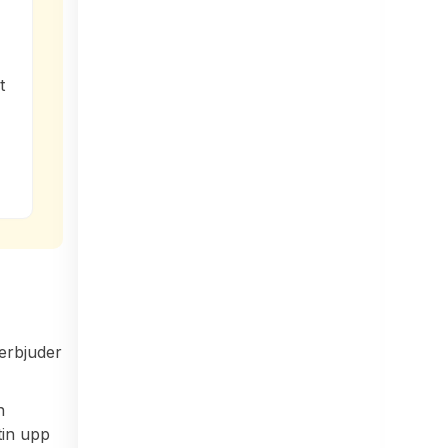
t
erbjuder
n
tin upp