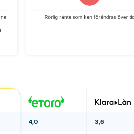
rna
Rörlig ränta som kan förändras över ti
t
r
4,0
3,6