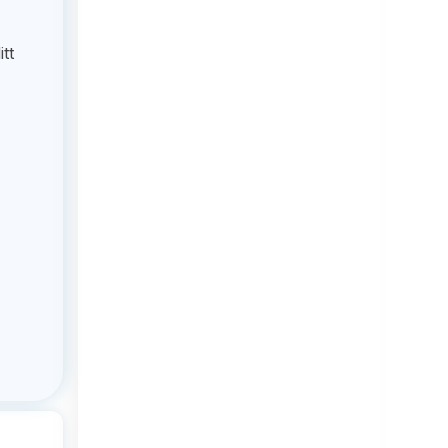
r
tt
h