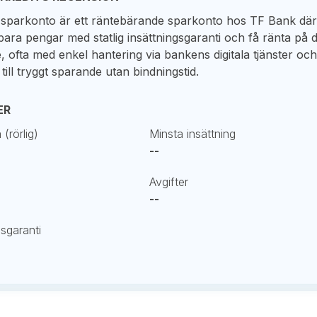
sparkonto är ett räntebärande sparkonto hos TF Bank dä
ara pengar med statlig insättningsgaranti och få ränta på di
 ofta med enkel hantering via bankens digitala tjänster oc
 till tryggt sparande utan bindningstid.
ER
(rörlig)
Minsta insättning
--
Avgifter
--
gsgaranti