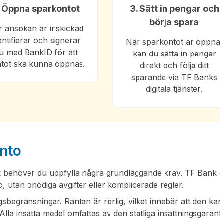
. Öppna sparkontot
3. Sätt in pengar och
börja spara
r ansökan är inskickad
entifierar och signerar
När sparkontot är öppna
u med BankID för att
kan du sätta in pengar
tot ska kunna öppnas.
direkt och följa ditt
sparande via TF Banks
digitala tjänster.
onto
 behöver du uppfylla några grundläggande krav. TF Bank 
nto, utan onödiga avgifter eller komplicerade regler.
sbegränsningar. Räntan är rörlig, vilket innebär att den ka
lla insatta medel omfattas av den statliga insättningsgaran