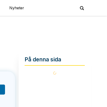
Nyheter
På denna sida
Läser
in...