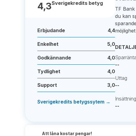
Sverigekredits betyg
4,3
TF Bank 
du kan sp
sparande,
Erbjudande
4,4
möjlighet
Enkelhet
5,0
DETALJ
Sparränta 
Godkännande
4,0
--
Tydlighet
4,0
Uttag
Support
3,0
--
Insättnin
Sverigekredits betygssytem →
--
Att låna kostar pengar!