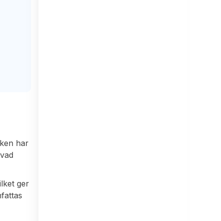
nken har
 vad
ilket ger
mfattas