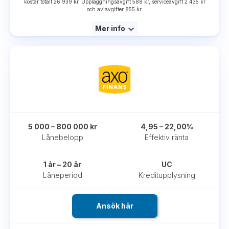
kostar totalt 26 939 kr. Uppläggningsavgift 588 kr, serviceavgift 2 435 kr
och aviavgifter 855 kr.
Mer info
5 000 – 800 000 kr
4,95 – 22,00%
Lånebelopp
Effektiv ränta
1 år – 20 år
UC
Låneperiod
Kreditupplysning
Ansök här