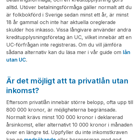
alltid. Utöver betalningsförmåga gäller normalt att du
är folkbokförd i Sverige sedan minst ett år, är minst
18 år gammal och inte har aktuella oreglerade
skulder hos inkasso. Vissa långivare använder andra
kreditupplysningsföretag än UC, vilket innebär att en
UC-förfrågan inte registreras. Om du vill jämföra
sådana alternativ kan du läsa mer i vår guide om
lån
utan UC
.
Är det möjligt att ta privatlån utan
inkomst?
Eftersom privatlån innebär större belopp, ofta upp till
800 000 kronor, är möjligheterna begränsade.
Normalt krävs minst 100 000 kronor i deklarerad
årsinkomst, eller alternativt 10 000 kronor i månaden
över en längre tid. Uppfyller du inte inkomstkraven
kan en
medsökande
eller borgensman med god