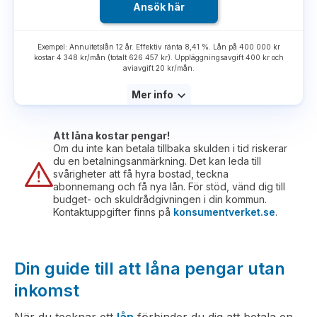
Ansök här
Exempel: Annuitetslån 12 år. Effektiv ränta 8,41 %. Lån på 400 000 kr
kostar 4 348 kr/mån (totalt 626 457 kr). Uppläggningsavgift 400 kr och
aviavgift 20 kr/mån.
Mer info
Att låna kostar pengar!
Om du inte kan betala tillbaka skulden i tid riskerar
du en betalningsanmärkning. Det kan leda till
svårigheter att få hyra bostad, teckna
abonnemang och få nya lån. För stöd, vänd dig till
budget- och skuldrådgivningen i din kommun.
Kontaktuppgifter finns på
konsumentverket.se
.
Din guide till att låna pengar utan
inkomst
När du tecknar ett
lån
förbinder du dig att betala en