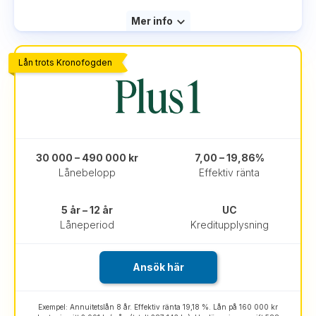
Mer info
Lån trots Kronofogden
30 000 – 490 000 kr
7,00 – 19,86%
Lånebelopp
Effektiv ränta
5 år – 12 år
UC
Låneperiod
Kreditupplysning
Ansök här
Exempel: Annuitetslån 8 år. Effektiv ränta 19,18 %. Lån på 160 000 kr