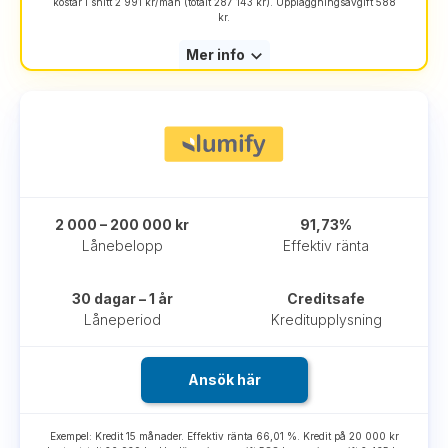
kostar i snitt 2 991 kr/mån (totalt 287 143 kr). Uppläggningsavgift 588
kr.
Mer info
2 000 – 200 000 kr
91,73%
Lånebelopp
Effektiv ränta
30 dagar – 1 år
Creditsafe
Låneperiod
Kreditupplysning
Ansök här
Exempel: Kredit 15 månader. Effektiv ränta 66,01 %. Kredit på 20 000 kr