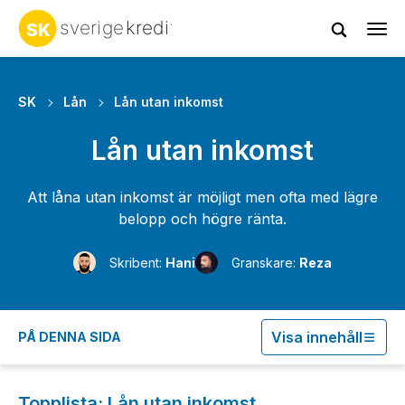
Tog
navi
SK
Lån
Lån utan inkomst
Lån utan inkomst
Att låna utan inkomst är möjligt men ofta med lägre
belopp och högre ränta.
Skribent:
Hani
Granskare:
Reza
Visa innehåll
PÅ DENNA SIDA
Topplista: Lån utan inkomst