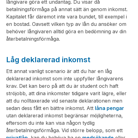
långivare göra ett undantag. Du visar då
betalningsförmåga på annat sätt än genom inkomst.
Kapitalet får däremot inte vara bundet, till exempel i
en bostad. Oavsett vilken typ av lån du ansöker om
behöver långivaren alltid göra en bedömning av din
återbetalningsförmåga.
Låg deklarerad inkomst
Ett annat vanligt scenario är att du har en låg
deklarerad inkomst som inte uppfyller långivarens
krav. Det kan bero på att du är student och haft
ströjobb, att dina inkomster tidigare varit lägre, eller
att du nolltaxerade vid senaste deklarationen men
sedan dess fått en bättre inkomst. Att
låna pengar
utan deklarerad inkomst begränsar möjligheterna,
eftersom du inte kan visa någon tydlig
återbetalningsförmåga. Vid större belopp, som ett
privatlån
, kan du behöva ha en
medsökande
eller