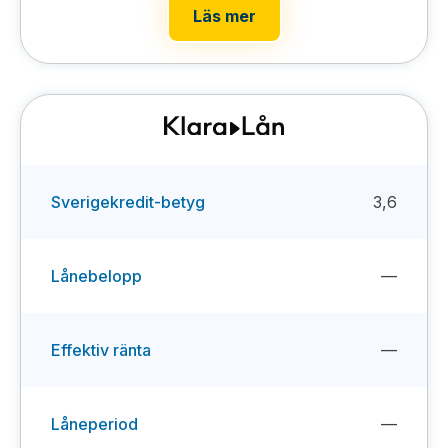
Läs mer
Sverigekredit-betyg
3,6
Lånebelopp
—
Effektiv ränta
—
Låneperiod
—