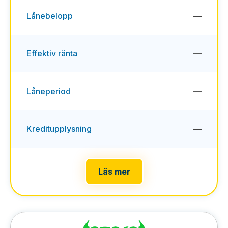
Lånebelopp
—
Effektiv ränta
—
Låneperiod
—
Kreditupplysning
—
Läs mer