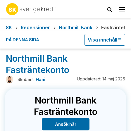
Tog
navi
SK
Recensioner
Northmill Bank
Fastränteko
Visa innehåll
PÅ DENNA SIDA
Northmill Bank
Fasträntekonto
Uppdaterad: 14 maj 2026
Skribent:
Hani
Northmill Bank
Fasträntekonto
Ansök här