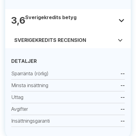
Sverigekredits betyg
3,6
SVERIGEKREDITS RECENSION
DETALJER
Sparränta (rörlig)
--
Minsta insättning
--
Uttag
--
Avgifter
--
Insättningsgaranti
--