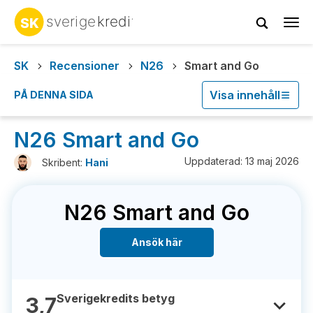
Tog
navi
SK
Recensioner
N26
Smart and Go
Visa innehåll
PÅ DENNA SIDA
N26 Smart and Go
Uppdaterad: 13 maj 2026
Skribent:
Hani
N26 Smart and Go
Ansök här
Sverigekredits betyg
3,7