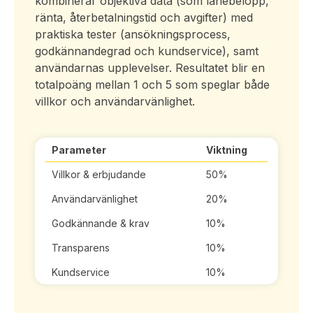
kombinerar objektiva data (som lånebelopp,
ränta, återbetalningstid och avgifter) med
praktiska tester (ansökningsprocess,
godkännandegrad och kundservice), samt
användarnas upplevelser. Resultatet blir en
totalpoäng mellan 1 och 5 som speglar både
villkor och användarvänlighet.
Parameter
Viktning
Villkor & erbjudande
50%
Användarvänlighet
20%
Godkännande & krav
10%
Transparens
10%
Kundservice
10%