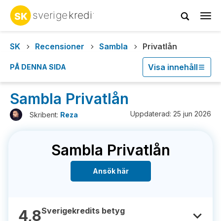
Tog
navi
SK
Recensioner
Sambla
Privatlån
Visa innehåll
PÅ DENNA SIDA
Sambla Privatlån
Uppdaterad: 25 jun 2026
Skribent:
Reza
Sambla Privatlån
Ansök här
Sverigekredits betyg
4,8