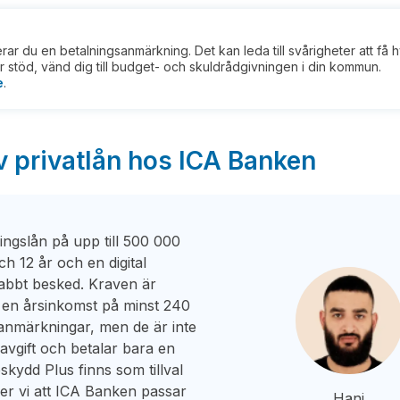
kerar du en betalningsanmärkning. Det kan leda till svårigheter att få 
 stöd, vänd dig till budget- och skuldrådgivningen i din kommun.
e
.
v privatlån hos ICA Banken
ngslån på upp till 500 000
h 12 år och en digital
bbt besked. Kraven är
a en årsinkomst på minst 240
sanmärkningar, men de är inte
savgift och betalar bara en
eskydd Plus finns som tillval
ker vi att ICA Banken passar
Hani