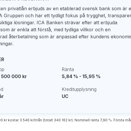
en privatlån erbjuds av en etablerad svensk bank som är 
A Gruppen och har ett tydligt fokus på trygghet, transpare
iktiga lösningar. ICA Banken strävar efter att erbjuda
 som är enkla att förstå, med tydliga villkor och en
erad återbetalning som är anpassad efter kundens ekonomi
ningar.
ER
pp
Ränta
 500 000 kr
5,84 % - 15,95 %
od
Kreditupplysning
år
UC
00 kr kostar 3 546 kr/mån (totalt 340 162 kr). Nominell ränta 7,90 %. Första 