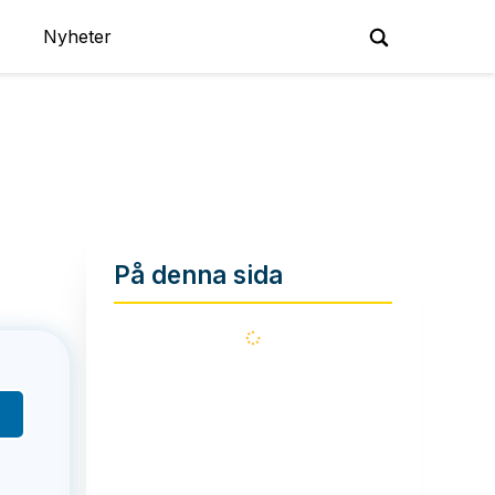
Nyheter
På denna sida
Läser
in...