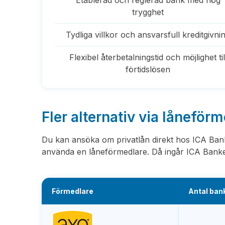
Etablerad och reglerad bank med hög
trygghet
Tydliga villkor och ansvarsfull kreditgivni
Flexibel återbetalningstid och möjlighet til
förtidslösen
Fler alternativ via låneför
Du kan ansöka om privatlån direkt hos ICA Banke
använda en låneförmedlare. Då ingår ICA Ban
Förmedlare
Antal ban