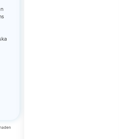
en
ns
ska
månaden