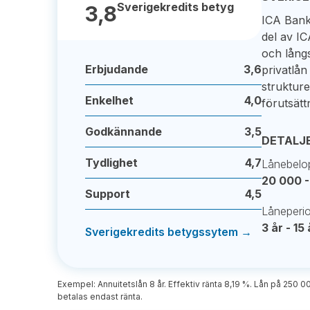
Sverigekredits betyg
3,8
ICA Bank
del av IC
och långs
Erbjudande
3,6
privatlån
struktur
Enkelhet
4,0
förutsätt
Godkännande
3,5
DETALJ
Tydlighet
4,7
Lånebelo
20 000 -
Support
4,5
Låneperi
3 år - 15 
Sverigekredits betygssytem →
Exempel: Annuitetslån 8 år. Effektiv ränta 8,19 %. Lån på 250 0
betalas endast ränta.