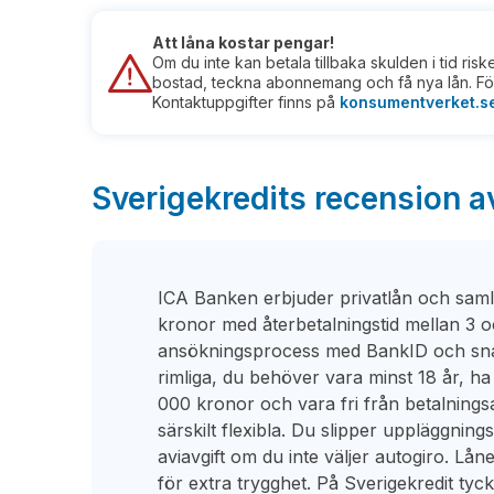
Att låna kostar pengar!
Om du inte kan betala tillbaka skulden i tid ris
bostad, teckna abonnemang och få nya lån. För
Kontaktuppgifter finns på
konsumentverket.s
Sverigekredits recension a
ICA Banken erbjuder privatlån och samli
kronor med återbetalningstid mellan 3 oc
ansökningsprocess med BankID och sna
rimliga, du behöver vara minst 18 år, h
000 kronor och vara fri från betalning
särskilt flexibla. Du slipper uppläggning
aviavgift om du inte väljer autogiro. Lån
för extra trygghet. På Sverigekredit tyc