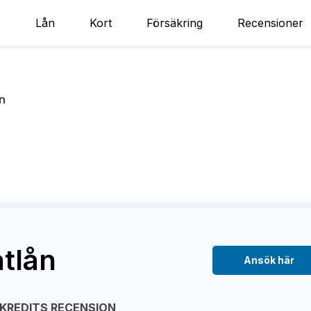
Lån
Kort
Försäkring
Recensioner
ån
atlån
Ansök här
KREDITS RECENSION