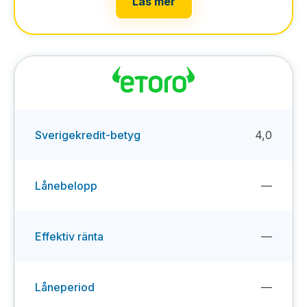
Läs mer
Sverigekredit-betyg
4,0
Lånebelopp
—
Effektiv ränta
—
Låneperiod
—