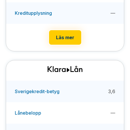
Kreditupplysning
—
Läs mer
Sverigekredit-betyg
3,6
Lånebelopp
—