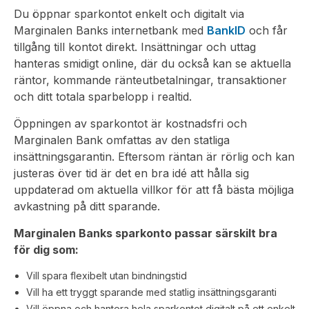
Du öppnar sparkontot enkelt och digitalt via
Marginalen Banks internetbank med
BankID
och får
tillgång till kontot direkt. Insättningar och uttag
hanteras smidigt online, där du också kan se aktuella
räntor, kommande ränteutbetalningar, transaktioner
och ditt totala sparbelopp i realtid.
Öppningen av sparkontot är kostnadsfri och
Marginalen Bank omfattas av den statliga
insättningsgarantin. Eftersom räntan är rörlig och kan
justeras över tid är det en bra idé att hålla sig
uppdaterad om aktuella villkor för att få bästa möjliga
avkastning på ditt sparande.
Marginalen Banks sparkonto passar särskilt bra
för dig som:
Vill spara flexibelt utan bindningstid
Vill ha ett tryggt sparande med statlig insättningsgaranti
Vill öppna och hantera hela sparkontot digitalt på ett enkelt