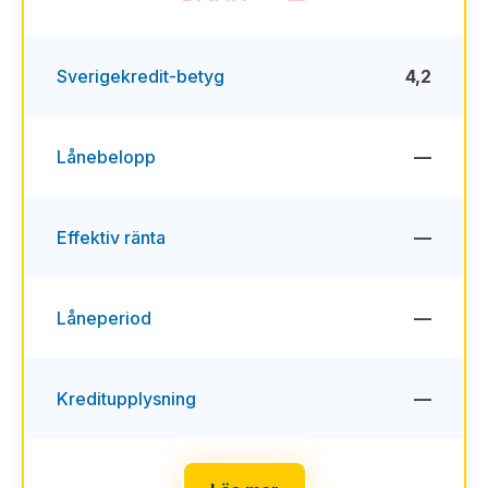
Sverigekredit-betyg
4,2
Lånebelopp
—
Effektiv ränta
—
Låneperiod
—
Kreditupplysning
—