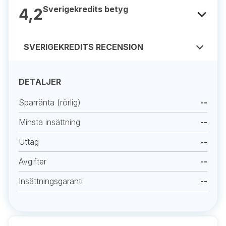
Sverigekredits betyg
4,2
SVERIGEKREDITS RECENSION
DETALJER
Sparränta (rörlig)
--
Minsta insättning
--
Uttag
--
Avgifter
--
Insättningsgaranti
--