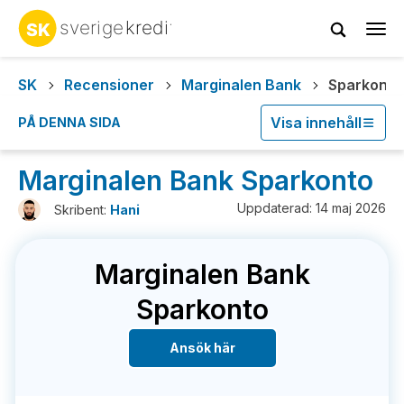
Tog
navi
SK
Recensioner
Marginalen Bank
Sparkonto
Visa innehåll
PÅ DENNA SIDA
Marginalen Bank Sparkonto
Uppdaterad: 14 maj 2026
Skribent:
Hani
Marginalen Bank
Sparkonto
Ansök här