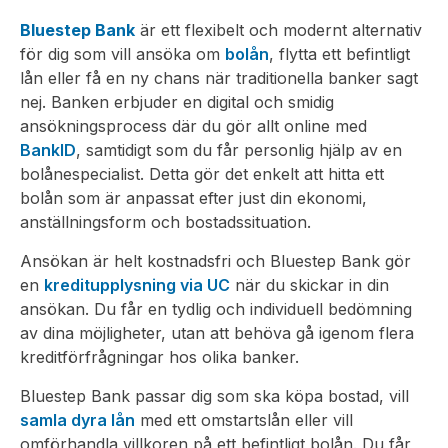
Bluestep Bank
är ett flexibelt och modernt alternativ
för dig som vill ansöka om
bolån
, flytta ett befintligt
lån eller få en ny chans när traditionella banker sagt
nej. Banken erbjuder en digital och smidig
ansökningsprocess där du gör allt online med
BankID
, samtidigt som du får personlig hjälp av en
bolånespecialist. Detta gör det enkelt att hitta ett
bolån som är anpassat efter just din ekonomi,
anställningsform och bostadssituation.
Ansökan är helt kostnadsfri och Bluestep Bank gör
en
kreditupplysning via UC
när du skickar in din
ansökan. Du får en tydlig och individuell bedömning
av dina möjligheter, utan att behöva gå igenom flera
kreditförfrågningar hos olika banker.
Bluestep Bank passar dig som ska köpa bostad, vill
samla dyra lån
med ett omstartslån eller vill
omförhandla villkoren på ett befintligt bolån. Du får