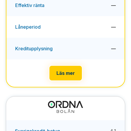
Effektiv ränta
—
Låneperiod
—
Kreditupplysning
—
Läs mer
Sverigekredit-betyg
4,1