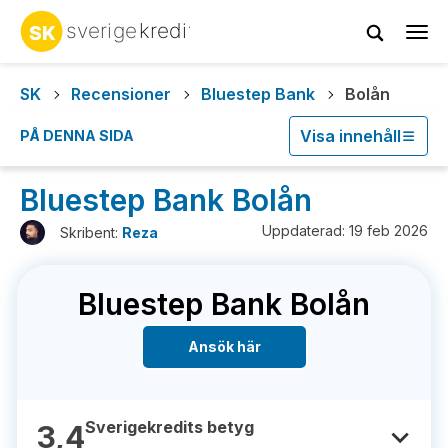
Tog
navi
SK
Recensioner
Bluestep Bank
Bolån
Visa innehåll
PÅ DENNA SIDA
Bluestep Bank Bolån
Uppdaterad: 19 feb 2026
Skribent:
Reza
Bluestep Bank Bolån
Ansök här
Sverigekredits betyg
3,4