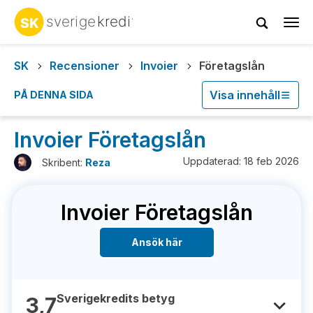
Tog
navi
SK
Recensioner
Invoier
Företagslån
Visa innehåll
PÅ DENNA SIDA
Invoier Företagslån
Uppdaterad: 18 feb 2026
Skribent:
Reza
Invoier Företagslån
Ansök här
Sverigekredits betyg
3,7