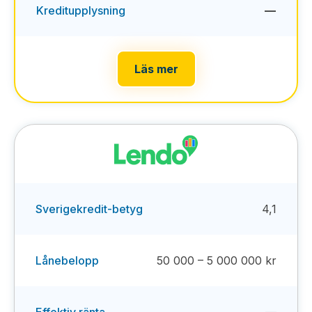
Kreditupplysning
—
Läs mer
Sverigekredit-betyg
4,1
Lånebelopp
50 000 – 5 000 000 kr
Effektiv ränta
—