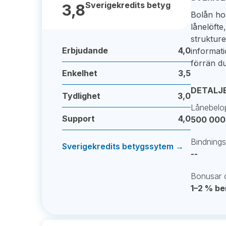
Sverigekredits betyg
3,8
Bolån h
lånelöfte
strukture
Erbjudande
4,0
informati
förrän du
Enkelhet
3,5
DETALJ
Tydlighet
3,0
Lånebelo
Support
4,0
500 000 
Bindnings
Sverigekredits betygssytem →
--
Bonusar o
1–2 % be