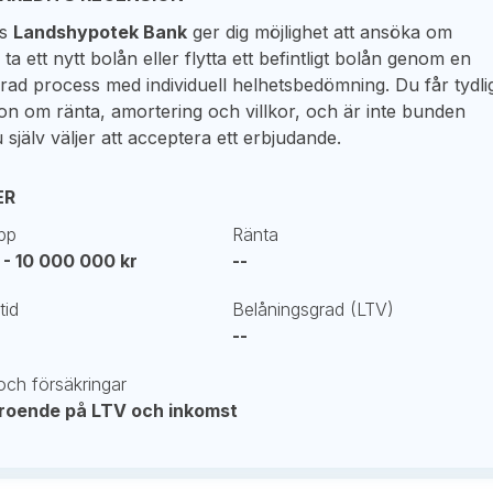
os
Landshypotek Bank
ger dig möjlighet att ansöka om
, ta ett nytt bolån eller flytta ett befintligt bolån genom en
rad process med individuell helhetsbedömning. Du får tydli
on om ränta, amortering och villkor, och är inte bunden
 själv väljer att acceptera ett erbjudande.
ER
pp
Ränta
- 10 000 000 kr
--
tid
Belåningsgrad (LTV)
--
ch försäkringar
roende på LTV och inkomst