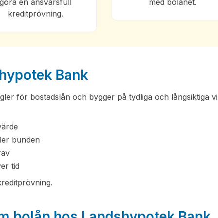
göra en ansvarsfull
med bolånet.
kreditprövning.
shypotek Bank
er för bostadslån och bygger på tydliga och långsiktiga vil
värde
eller bunden
rav
er tid
 kreditprövning.
om bolån hos Landshypotek Bank