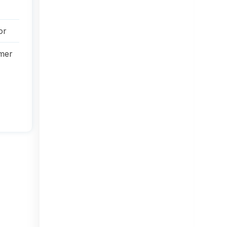
or
mer