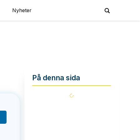
Nyheter
På denna sida
Läser
in...