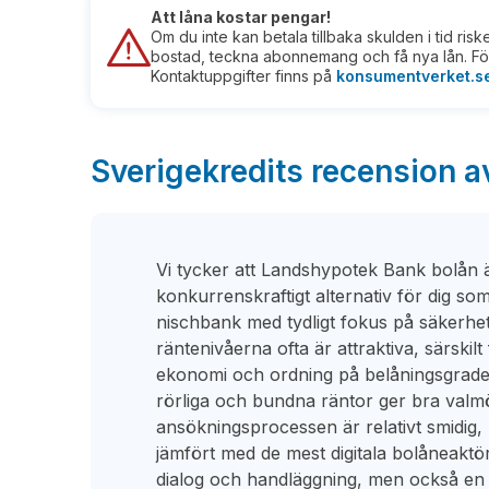
Att låna kostar pengar!
Om du inte kan betala tillbaka skulden i tid ris
bostad, teckna abonnemang och få nya lån. För
Kontaktuppgifter finns på
konsumentverket.s
Sverigekredits recension 
Vi tycker att Landshypotek Bank bolån är
konkurrenskraftigt alternativ för dig so
nischbank med tydligt fokus på säkerhet 
räntenivåerna ofta är attraktiva, särskil
ekonomi och ordning på belåningsgrade
rörliga och bundna räntor ger bra valmöj
ansökningsprocessen är relativt smidig,
jämfört med de mest digitala bolåneaktör
dialog och handläggning, men också en 