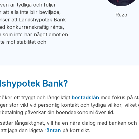
ven är tydliga och följer
att alla inte blir beviljade,
Reza
 anser att Landshypotek Bank
med konkurrenskraftig ränta,
ch som inte har något emot en
e mot stabilitet och
ndshypotek Bank?
öker ett tryggt och långsiktigt
bostadslån
med fokus på st
 stor vikt vid personlig kontakt och tydliga villkor, vilket 
erbetalning påverkar din boendeekonomi över tid.
esätter långsiktighet, vill ha en nära dialog med banken och
att jaga den lägsta
räntan
på kort sikt.