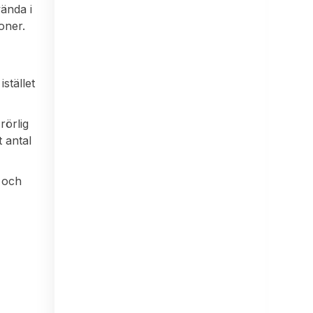
vända i
ioner.
stället
rörlig
t antal
r och