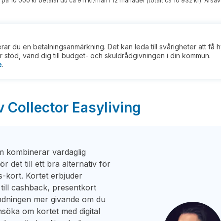
 på 10 000 kr betalar du ca 911 kr/mån i 12 månader (totalt ca 10 932 kr). Årsavg
kerar du en betalningsanmärkning. Det kan leda till svårigheter att få 
 stöd, vänd dig till budget- och skuldrådgivningen i din kommun.
e
.
v Collector Easyliving
om kombinerar vardaglig
r det till ett bra alternativ för
s-kort. Kortet erbjuder
ll cashback, presentkort
ändningen mer givande om du
nsöka om kortet med digital