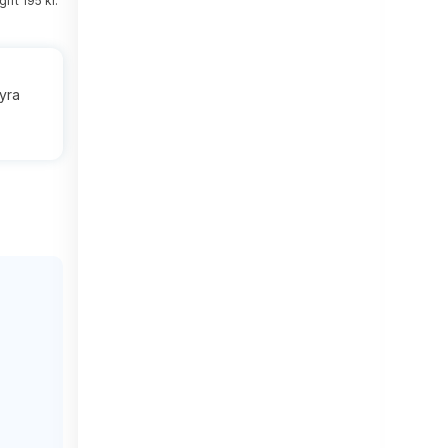
ift 195 kr.
hyra