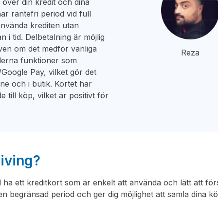
 över din kredit och dina
r räntefri period vid full
 använda krediten utan
i tid. Delbetalning är möjlig
 även om det medför vanliga
Reza
derna funktioner som
/Google Pay, vilket gör det
ine och i butik. Kortet har
ill köp, vilket är positivt för
living?
l ha ett kreditkort som är enkelt att använda och lätt att förs
 en begränsad period och ger dig möjlighet att samla dina k