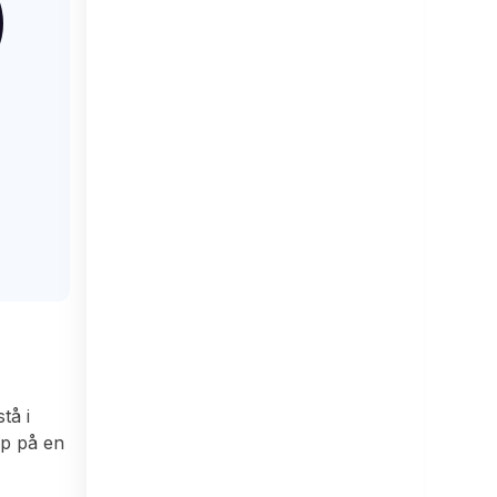
tå i
öp på en