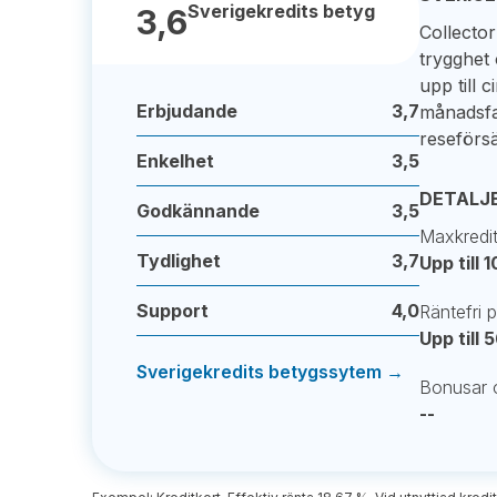
Sverigekredits betyg
3,6
Collecto
trygghet 
upp till 
Erbjudande
3,7
månadsfa
reseförsä
Enkelhet
3,5
DETALJ
Godkännande
3,5
Maxkredi
Tydlighet
3,7
Upp till 
Support
4,0
Räntefri 
Upp till 
Sverigekredits betygssytem →
Bonusar o
--