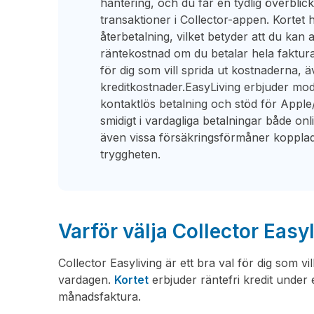
hantering, och du får en tydlig överblick
transaktioner i Collector-appen. Kortet ha
återbetalning, vilket betyder att du kan
räntekostnad om du betalar hela fakturan 
för dig som vill sprida ut kostnaderna,
kreditkostnader.EasyLiving erbjuder mo
kontaktlös betalning och stöd för Apple
smidigt i vardagliga betalningar både onl
även vissa försäkringsförmåner kopplade t
tryggheten.
Varför välja Collector Easy
Collector Easyliving är ett bra val för dig som vil
vardagen.
Kortet
erbjuder räntefri kredit under
månadsfaktura.