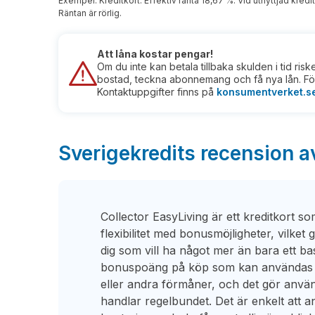
Exempel: Kreditkort. Effektiv ränta 18,67 %. Vid utnyttjad kredit
Räntan är rörlig.
Att låna kostar pengar!
Om du inte kan betala tillbaka skulden i tid ris
bostad, teckna abonnemang och få nya lån. För
Kontaktuppgifter finns på
konsumentverket.s
Sverigekredits recension a
Collector EasyLiving är ett kreditkort s
flexibilitet med bonusmöjligheter, vilket gö
dig som vill ha något mer än bara ett ba
bonuspoäng på köp som kan användas ti
eller andra förmåner, och det gör anv
handlar regelbundet. Det är enkelt att a