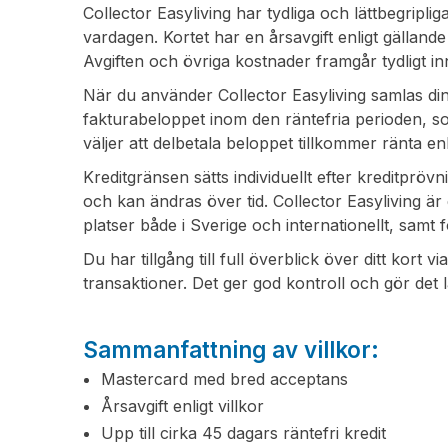
Collector Easyliving har tydliga och lättbegripliga 
vardagen. Kortet har en årsavgift enligt gällande v
Avgiften och övriga kostnader framgår tydligt in
När du använder Collector Easyliving samlas di
fakturabeloppet inom den räntefria perioden, som
väljer att delbetala beloppet tillkommer ränta enli
Kreditgränsen sätts individuellt efter kreditpröv
och kan ändras över tid. Collector Easyliving är 
platser både i Sverige och internationellt, samt f
Du har tillgång till full överblick över ditt kort v
transaktioner. Det ger god kontroll och gör det l
Sammanfattning av villkor:
Mastercard med bred acceptans
Årsavgift enligt villkor
Upp till cirka 45 dagars räntefri kredit