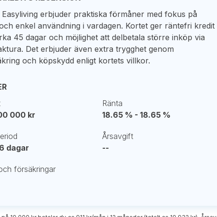
r Easyliving erbjuder praktiska förmåner med fokus på
och enkel användning i vardagen. Kortet ger räntefri kredit
cirka 45 dagar och möjlighet att delbetala större inköp via
ktura. Det erbjuder även extra trygghet genom
kring och köpskydd enligt kortets villkor.
ER
t
Ränta
100 000 kr
18.65 % - 18.65 %
period
Årsavgift
56 dagar
--
ch försäkringar