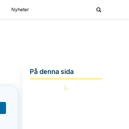
Nyheter
På denna sida
Läser
in...