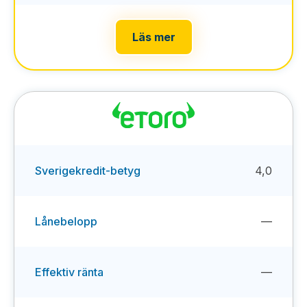
Läs mer
Sverigekredit-betyg
4,0
Lånebelopp
—
Effektiv ränta
—