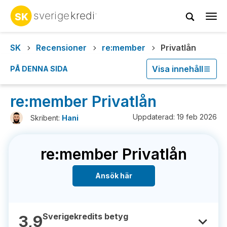
Tog
navi
SK
Recensioner
re:member
Privatlån
Visa innehåll
PÅ DENNA SIDA
re:member Privatlån
Uppdaterad: 19 feb 2026
Skribent:
Hani
re:member Privatlån
Ansök här
Sverigekredits betyg
3,9