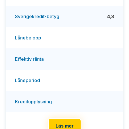
Sverigekredit-betyg
4,3
Lånebelopp
Effektiv ränta
Låneperiod
Kreditupplysning
Läs mer