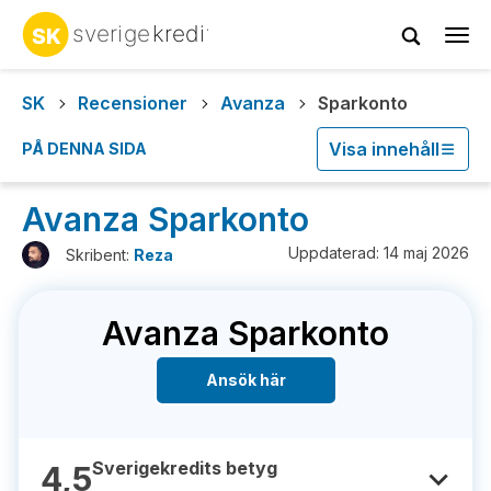
Tog
navi
SK
Recensioner
Avanza
Sparkonto
Visa innehåll
PÅ DENNA SIDA
Avanza Sparkonto
Uppdaterad: 14 maj 2026
Skribent:
Reza
Avanza Sparkonto
Ansök här
Sverigekredits betyg
4,5