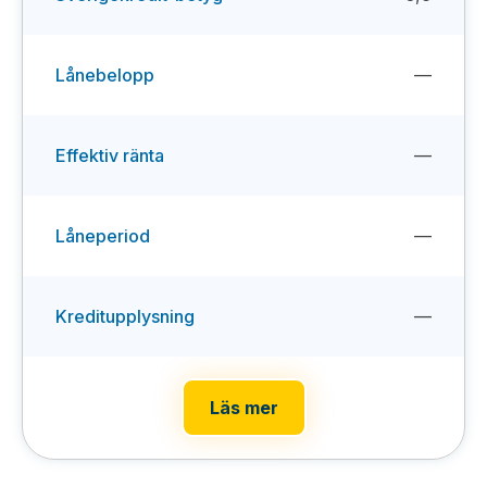
Lånebelopp
—
Effektiv ränta
—
Låneperiod
—
Kreditupplysning
—
Läs mer