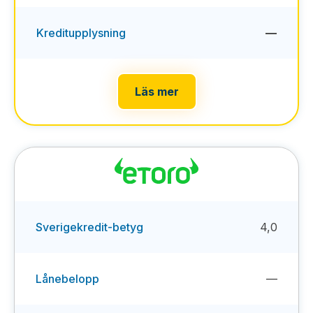
Kreditupplysning
—
Läs mer
Sverigekredit-betyg
4,0
Lånebelopp
—