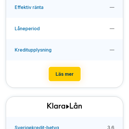
Effektiv ränta
—
Låneperiod
—
Kreditupplysning
—
Läs mer
Sverigekredit-betyg
3,6