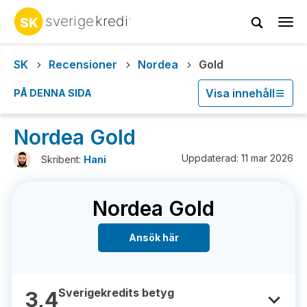
Tog
navi
SK
Recensioner
Nordea
Gold
Visa innehåll
PÅ DENNA SIDA
Nordea Gold
Uppdaterad: 11 mar 2026
Skribent:
Hani
Nordea Gold
Ansök här
Sverigekredits betyg
3,4