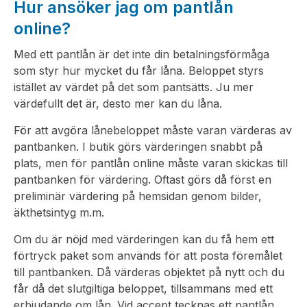
Hur ansöker jag om pantlån
online?
Med ett pantlån är det inte din betalningsförmåga
som styr hur mycket du får låna. Beloppet styrs
istället av värdet på det som pantsätts. Ju mer
värdefullt det är, desto mer kan du låna.
För att avgöra lånebeloppet måste varan värderas av
pantbanken. I butik görs värderingen snabbt på
plats, men för pantlån online måste varan skickas till
pantbanken för värdering. Oftast görs då först en
preliminär värdering på hemsidan genom bilder,
äkthetsintyg m.m.
Om du är nöjd med värderingen kan du få hem ett
förtryck paket som används för att posta föremålet
till pantbanken. Då värderas objektet på nytt och du
får då det slutgiltiga beloppet, tillsammans med ett
erbjudande om lån. Vid accept tecknas ett pantlån