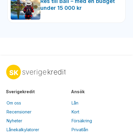
Res till Bali – med en budget
under 15 000 kr
Sverigekredit
Ansök
Om oss
Lån
Recensioner
Kort
Nyheter
Försäkring
Lånekalkylatorer
Privatlån