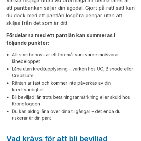
Värsta möjliga utfall vid oförmåga att betala lånet är
att pantbanken säljer din ägodel. Gjort på rätt sätt kan
du dock med ett pantlån lösgöra pengar utan att
skiljas från det som är ditt.
Fördelarna med ett pantlån kan summeras i
följande punkter:
Allt som behövs är ett föremål vars värde motsvarar
lånebeloppet
Låna utan kreditupplysning – varken hos UC, Bisnode eller
Creditsafe
Räntan är fast och kommer inte påverkas av din
kreditvärdighet
Bli beviljad lån trots betalningsanmärkning eller skuld hos
Kronofogden
Du kan aldrig låna över dina tillgångar – det enda du
riskerar är din pant
Vad krävs för att bli beviljad