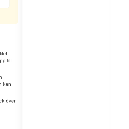
tet i
p till
ch
m kan
ick över