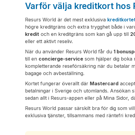
Varför välja kreditkort ho
Resurs World är det mest exklusiva
kreditkorte
högre kreditgräns och extra trygghet både i va
kredit
och en kreditgräns som kan gå upp till
2
eller ett aktivt reseliv.
När du använder Resurs World får du
1 bonusp
till en
concierge-service
som hjälper dig boka r
kompletterande reseförsäkring när du betalar min
bagage och avbeställning.
Kortet fungerar överallt där
Mastercard
accepte
betalningar i Sverige och utomlands. Ansökan s
sedan allt i Resurs-appen eller på Mina Sidor, dä
Resurs World passar särskilt bra för dig som 
exklusiva tjänster, tillsammans med räntefri kredi