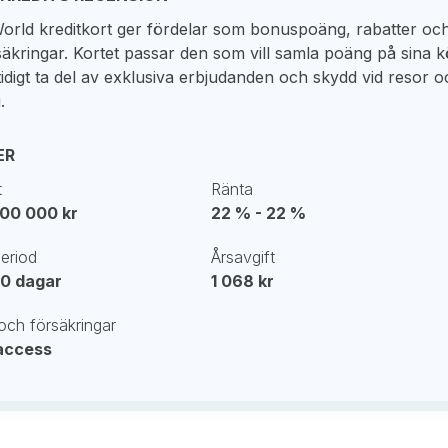
orld kreditkort ger fördelar som bonuspoäng, rabatter oc
säkringar. Kortet passar den som vill samla poäng på sina 
idigt ta del av exklusiva erbjudanden och skydd vid resor o
.
ER
t
Ränta
 200 000 kr
22 % - 22 %
period
Årsavgift
 60 dagar
1 068 kr
och försäkringar
access