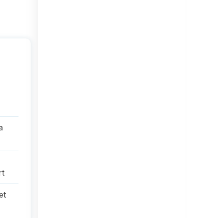
a
rt
et