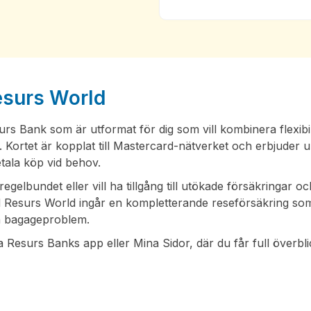
Resurs World
s Bank som är utformat för dig som vill kombinera flexibili
ortet är kopplat till Mastercard-nätverket och erbjuder up
etala köp vid behov.
regelbundet eller vill ha tillgång till utökade försäkringar o
 Resurs World ingår en kompletterande reseförsäkring so
ch bagageproblem.
a Resurs Banks app eller Mina Sidor, där du får full överbl