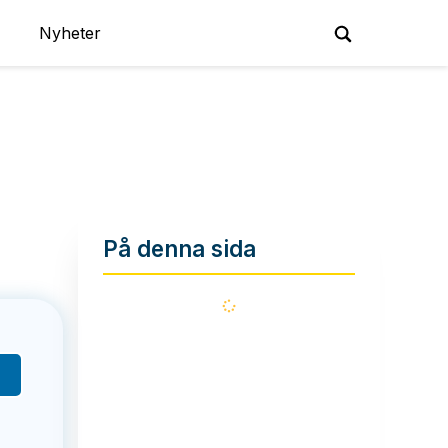
Nyheter
På denna sida
Läser
in...