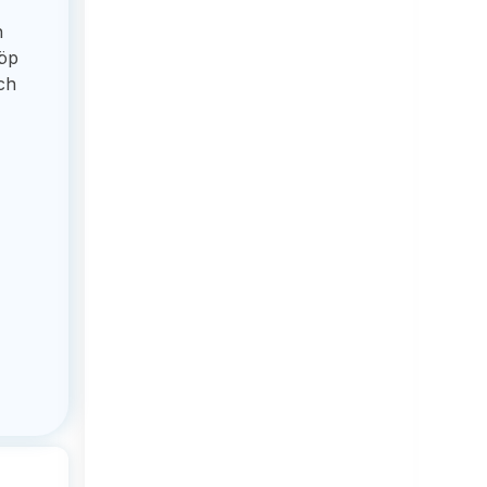
h
köp
ch