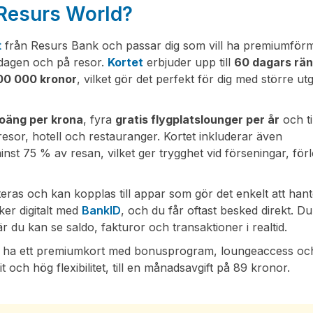
s Resurs World?
t
från Resurs Bank och passar dig som vill ha premiumför
rdagen och på resor.
Kortet
erbjuder upp till
60 dagars rän
00 000 kronor
, vilket gör det perfekt för dig med större utg
oäng per krona
, fyra
gratis flygplatslounger per år
och ti
esor, hotell och restauranger. Kortet inkluderar även
st 75 % av resan, vilket ger trygghet vid förseningar, förl
ras och kan kopplas till appar som gör det enkelt att han
ker digitalt med
BankID
, och du får oftast besked direkt. D
r du kan se saldo, fakturor och transaktioner i realtid.
vill ha ett premiumkort med bonusprogram, loungeaccess oc
t och hög flexibilitet, till en månadsavgift på 89 kronor.