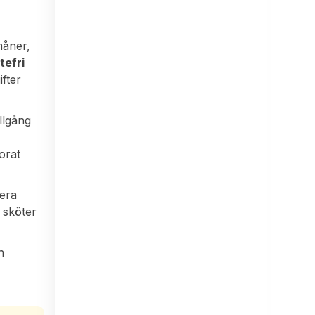
måner,
tefri
ifter
llgång
orat
tera
u sköter
h