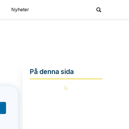
Nyheter
På denna sida
Läser
in...