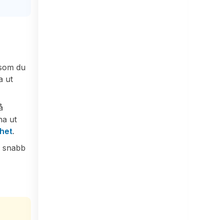
t som du
a ut
å
na ut
ghet
.
h snabb