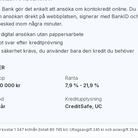
l Bank gör det enkelt att ansöka om kontokredit online. Du
 din ansökan direkt på webbplatsen, signerar med BankID oc
 besked inom några minuter.
 digital ansökan utan pappersarbete
t svar efter kreditprövning
 säkerhet krävs, du använder bara den kredit du behöver
ER
pp
Ränta
50 000 kr
7,9 % - 21,9 %
od
Kreditupplysning
 år
CreditSafe, UC
r kostar 1 347 kr/mån (totalt 80 745 kr). Uttagsavgift 245 kr och aviavgift 29 k