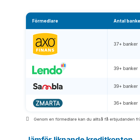
Förmedlare
Antal banke
37+ banker
39+ banker
39+ banker
36+ banker
Genom en förmedlare kan du alltså få erbjudanden fr
Jämför liknande kreditkonton