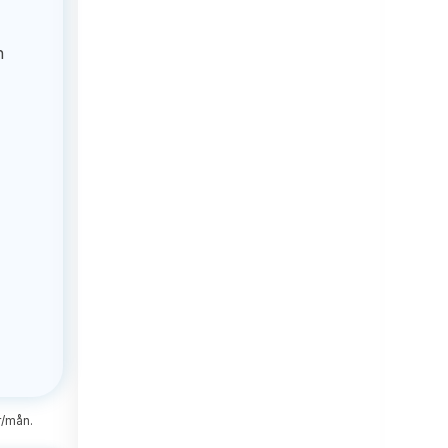
h
r/mån.