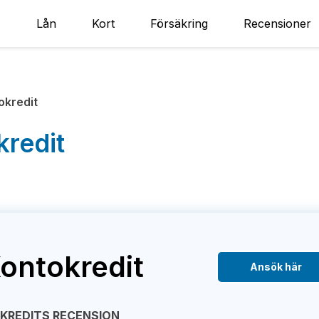
Lån
Kort
Försäkring
Recensioner
okredit
kredit
ontokredit
Ansök här
EKREDITS RECENSION