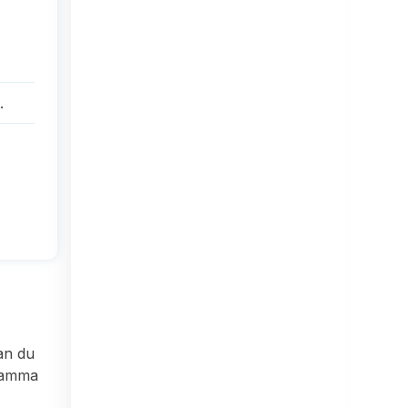
.
an du
 samma