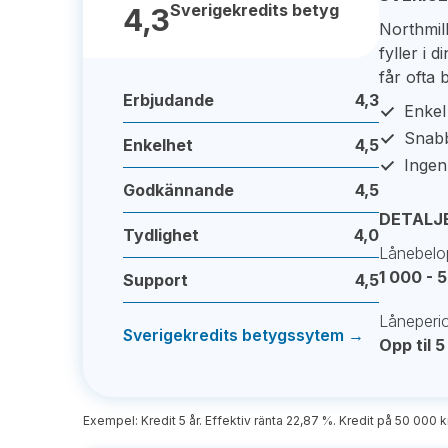
Sverigekredits betyg
4,3
Northmil
fyller i
får ofta
Erbjudande
4,3
Enkel
Snabb
Enkelhet
4,5
Ingen
Godkännande
4,5
DETALJ
Tydlighet
4,0
Lånebelo
1 000 - 
Support
4,5
Låneperi
Sverigekredits betygssytem →
Opp til 5
Exempel: Kredit 5 år. Effektiv ränta 22,87 %. Kredit på 50 000 k