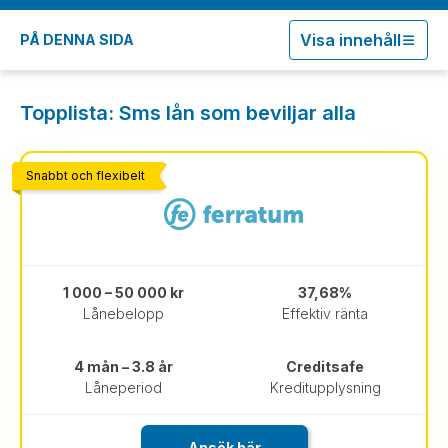
Visa innehåll
PÅ DENNA SIDA
Topplista: Sms lån som beviljar alla
Snabbt och flexibelt
1 000 – 50 000 kr
37,68%
Lånebelopp
Effektiv ränta
4 mån – 3.8 år
Creditsafe
Låneperiod
Kreditupplysning
Ansök här