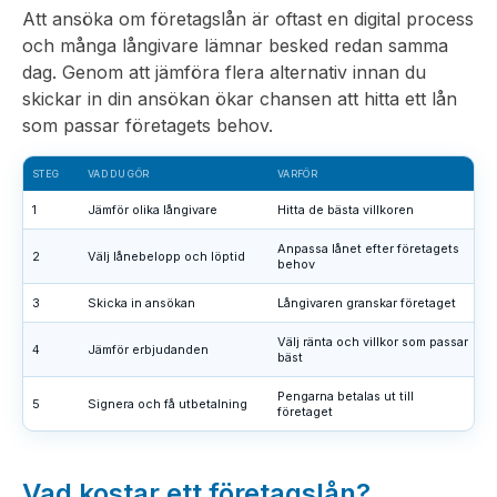
Att ansöka om företagslån är oftast en digital process
och många långivare lämnar besked redan samma
dag. Genom att jämföra flera alternativ innan du
skickar in din ansökan ökar chansen att hitta ett lån
som passar företagets behov.
STEG
VAD DU GÖR
VARFÖR
1
Jämför olika långivare
Hitta de bästa villkoren
Anpassa lånet efter företagets
2
Välj lånebelopp och löptid
behov
3
Skicka in ansökan
Långivaren granskar företaget
Välj ränta och villkor som passar
4
Jämför erbjudanden
bäst
Pengarna betalas ut till
5
Signera och få utbetalning
företaget
Vad kostar ett företagslån?