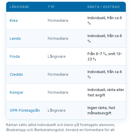
LÅNGIVARE
TYP
RÄNTA / KOSTNAD
Individuell, från ca 6
Krea
Förmedlare
%
Individuell, från ca 6
Lendo
Förmedlare
%
Från 6–7 %, snitt 13–
Froda
Långivare
23 %
Individuell, från ca 6
Creddo
Förmedlare
%
Individuell, ränta eller
Kompar
Förmedlare
fast avgift
Ingen ränta, fast
OPR-Företagslån
Långivare
månadsavgift
Räntan sätts alltid individuellt och beror på företagets ekonomi,
lånebelopp och återbetalningstid. Använd en förmedlare för att