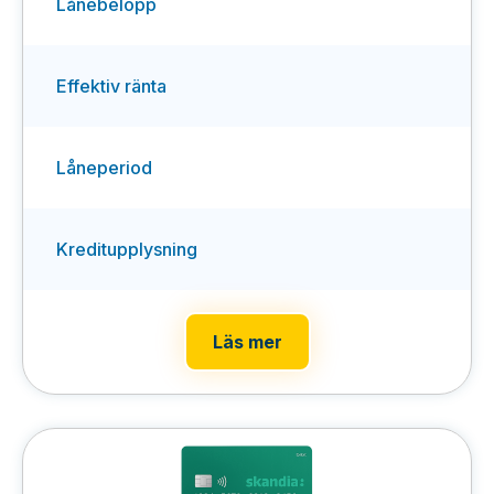
Lånebelopp
Effektiv ränta
Låneperiod
Kreditupplysning
Läs mer