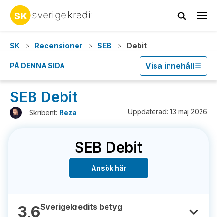
Tog
navi
SK
Recensioner
SEB
Debit
Visa innehåll
PÅ DENNA SIDA
SEB Debit
Uppdaterad: 13 maj 2026
Skribent:
Reza
SEB Debit
Ansök här
Sverigekredits betyg
3,6