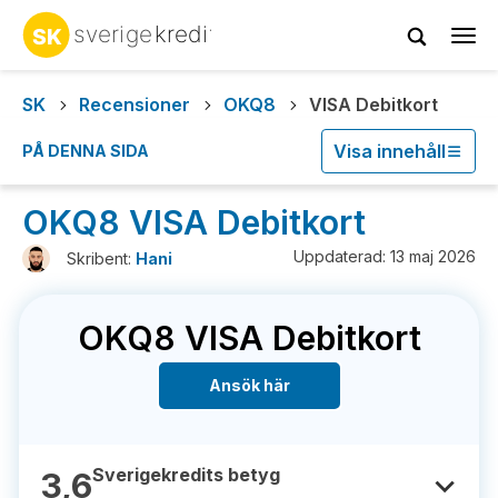
Tog
navi
SK
Recensioner
OKQ8
VISA Debitkort
Visa innehåll
PÅ DENNA SIDA
OKQ8 VISA Debitkort
Uppdaterad: 13 maj 2026
Skribent:
Hani
OKQ8 VISA Debitkort
Ansök här
Sverigekredits betyg
3,6