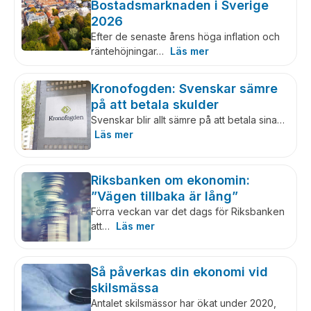
Bostadsmarknaden i Sverige
2026
Efter de senaste årens höga inflation och
räntehöjningar…
Läs mer
Kronofogden: Svenskar sämre
på att betala skulder
Svenskar blir allt sämre på att betala sina…
Läs mer
Riksbanken om ekonomin:
”Vägen tillbaka är lång”
Förra veckan var det dags för Riksbanken
att…
Läs mer
Så påverkas din ekonomi vid
skilsmässa
Antalet skilsmässor har ökat under 2020,