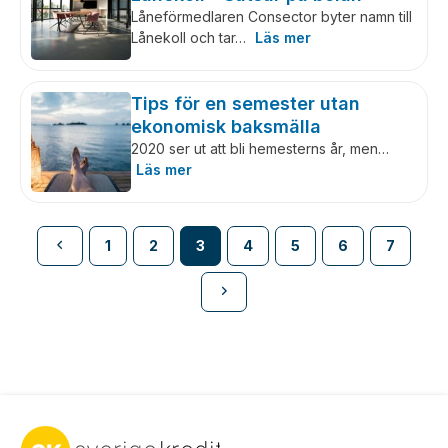
Låneförmedlaren Consector byter namn till
Lånekoll och tar…
Läs mer
Tips för en semester utan
ekonomisk baksmälla
2020 ser ut att bli hemesterns år, men…
Läs mer
1
2
3
4
5
6
7