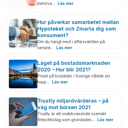
behöva…
Läs mer
Hur påverkar samarbetet mellan
Hypoteket och Zmarta dig som
konsument?
Om du hängt med i affärsvärlden på
senare…
Läs mer
Läget på bostadsmarknaden
2020 – Hur blir 2021?
Priset på bostäder i Sverige nådde sin
topp…
Läs mer
Trustly miljardvärderas – på
väg mot börsen 2021
Trustly är ett snabbväxande svenskt
fintechbolag som grundades…
Läs mer