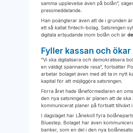
samma upplevelse även på bolån”, säger 
pressmeddelande.
Han poängterar även att de i grunden är 
ett så kallat fintech-bolag. Satsningen syf
digitala erbjudande inom bolån och är
de
Fyller kassan och ökar
”Vi ska digitalisera och demokratisera 
en väldigt spännande resa”, fortsätter 
arbetar bolaget även med att ta in nytt kap
kapital för att möjliggöra satsningen.
Förra året hade låneförmedlaren en oms
den nya satsningen är planen att de sk
kommunicerat planer på fortsatt tillväx
I dagsläget har Lånekoll fyra bolånepa
Bluestep. Bolaget har även kommunicera
banker, som en del i den nya bolånesats