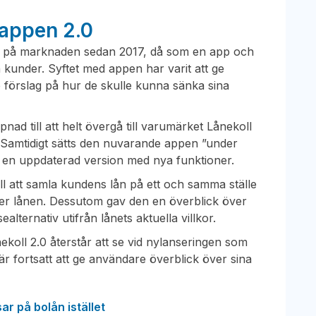
-appen 2.0
ts på marknaden sedan 2017, då som en app och
a kunder. Syftet med appen har varit att ge
e förslag på hur de skulle kunna sänka sina
ad till att helt övergå till varumärket Lånekoll
 Samtidigt sätts den nuvarande appen ”under
v en uppdaterad version med nya funktioner.
ill att samla kundens lån på ett och samma ställe
ver lånen. Dessutom gav den en överblick över
ealternativ utifrån lånets aktuella villkor.
oll 2.0 återstår att se vid nylanseringen som
är fortsatt att ge användare överblick över sina
ar på bolån istället