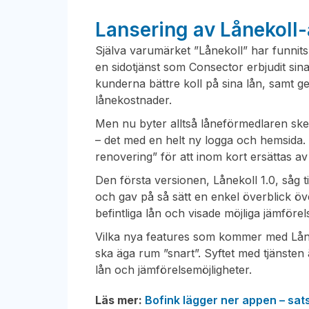
Lansering av Lånekoll
Själva varumärket ”Lånekoll” har funni
en sidotjänst som Consector erbjudit sin
kunderna bättre koll på sina lån, samt g
lånekostnader.
Men nu byter alltså låneförmedlaren skepn
– det med en helt ny logga och hemsida.
renovering” för att inom kort ersättas a
Den första versionen, Lånekoll 1.0, såg t
och gav på så sätt en enkel överblick ö
befintliga lån och visade möjliga jämförels
Vilka nya features som kommer med Lånek
ska äga rum ”snart”. Syftet med tjänsten 
lån och jämförelsemöjligheter.
Läs mer:
Bofink lägger ner appen – sats