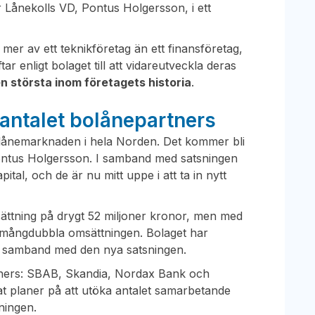
Lånekolls VD, Pontus Holgersson, i ett
mer av ett teknikföretag än ett finansföretag,
tar enligt bolaget till att vidareutveckla deras
n största inom företagets historia
.
 antalet bolånepartners
bolånemarknaden i hela Norden. Det kommer bli
Pontus Holgersson. I samband med satsningen
ital, och de är nu mitt uppe i att ta in nytt
ättning på drygt 52 miljoner kronor, men med
a mångdubbla omsättningen. Bolaget har
t i samband med den nya satsningen.
rtners: SBAB, Skandia, Nordax Bank och
t planer på att utöka antalet samarbetande
ningen.