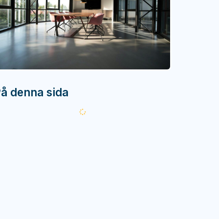
å denna sida
Läser
in...