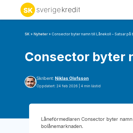
SK
»
Nyheter
»
Consector byter namn till Lånekoll – Satsar på
Consector byter n
Skribent:
Niklas Olofsson
Oppdatert: 24 feb 2026 | 4 min lästid
Låneförmedlaren Consector byter namn ti
bolånemarknaden.