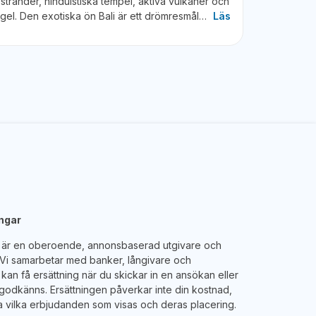
stränder, hinduistiska tempel, aktiva vulkaner och
ngel. Den exotiska ön Bali är ett drömresmål…
Läs
engar
e är en oberoende, annonsbaserad utgivare och
. Vi samarbetar med banker, långivare och
kan få ersättning när du skickar in en ansökan eller
godkänns. Ersättningen påverkar inte din kostnad,
 vilka erbjudanden som visas och deras placering.