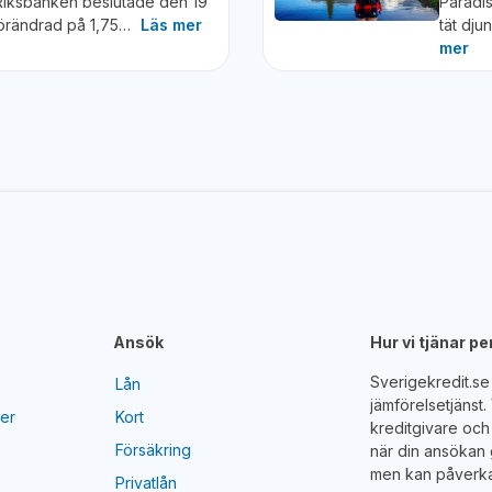
Riksbanken beslutade den 19
Paradis
oförändrad på 1,75…
Läs mer
tät dju
mer
Ansök
Hur vi tjänar p
Sverigekredit.s
Lån
jämförelsetjänst
yer
Kort
kreditgivare och 
Försäkring
när din ansökan 
men kan påverka
Privatlån