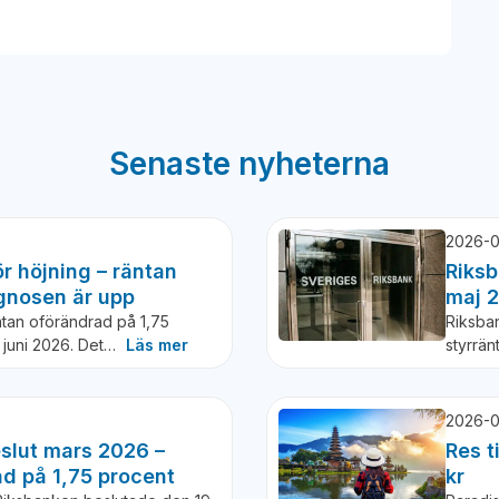
Senaste nyheterna
2026-0
r höjning – räntan
Riksb
gnosen är upp
maj 
tan oförändrad på 1,75
Riksba
7 juni 2026. Det…
Läs mer
styrrän
2026-0
slut mars 2026 –
Res t
ad på 1,75 procent
kr