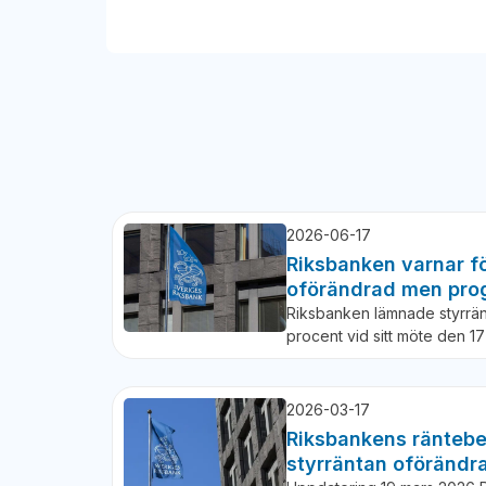
2026-06-17
Riksbanken varnar fö
oförändrad men pro
Riksbanken lämnade styrrän
procent vid sitt möte den 1
2026-03-17
Riksbankens räntebe
styrräntan oförändr