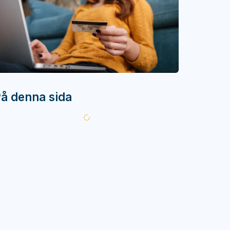
å denna sida
Läser
in...