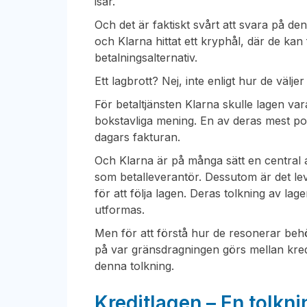
isär.
Och det är faktiskt svårt att svara på d
och Klarna hittat ett kryphål, där de kan
betalningsalternativ.
Ett lagbrott? Nej, inte enligt hur de välje
För betaltjänsten Klarna skulle lagen va
bokstavliga mening. En av deras mest po
dagars fakturan.
Och Klarna är på många sätt en central a
som betalleverantör. Dessutom är det le
för att följa lagen. Deras tolkning av la
utformas.
Men för att förstå hur de resonerar behö
på var gränsdragningen görs mellan kredi
denna tolkning.
Kreditlagen – En tolkn