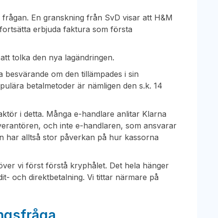
en frågan. En granskning från SvD visar att H&M
 fortsätta erbjuda faktura som första
r att tolka den nya lagändringen.
ra besvärande om den tillämpades i sin
pulära betalmetoder är nämligen den s.k. 14
ktör i detta. Många e-handlare anlitar Klarna
verantören, och inte e-handlaren, som ansvarar
gen har alltså stor påverkan på hur kassorna
ver vi först förstå kryphålet. Det hela hänger
t- och direktbetalning. Vi tittar närmare på
ingsfråga