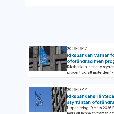
2026-06-17
Riksbanken varnar fö
oförändrad men pro
Riksbanken lämnade styrrän
procent vid sitt möte den 1
2026-03-17
Riksbankens räntebe
styrräntan oförändr
Uppdatering 19 mars 2026 
mars att lämna styrräntan 