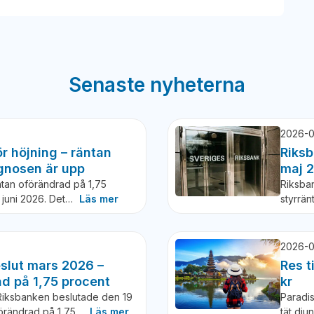
Senaste nyheterna
2026-0
r höjning – räntan
Riksb
gnosen är upp
maj 
tan oförändrad på 1,75
Riksba
7 juni 2026. Det…
Läs mer
styrrän
2026-0
slut mars 2026 –
Res t
ad på 1,75 procent
kr
Riksbanken beslutade den 19
Paradis
oförändrad på 1,75…
Läs mer
tät dju