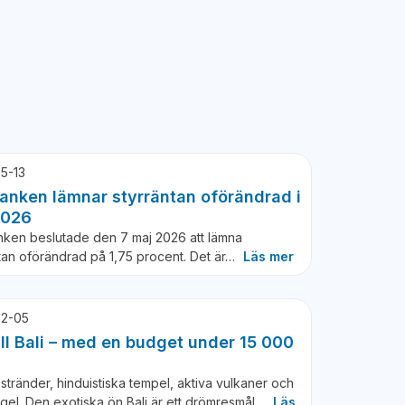
5-13
anken lämnar styrräntan oförändrad i
2026
nken beslutade den 7 maj 2026 att lämna
tan oförändrad på 1,75 procent. Det är…
Läs mer
2-05
ill Bali – med en budget under 15 000
stränder, hinduistiska tempel, aktiva vulkaner och
ngel. Den exotiska ön Bali är ett drömresmål…
Läs