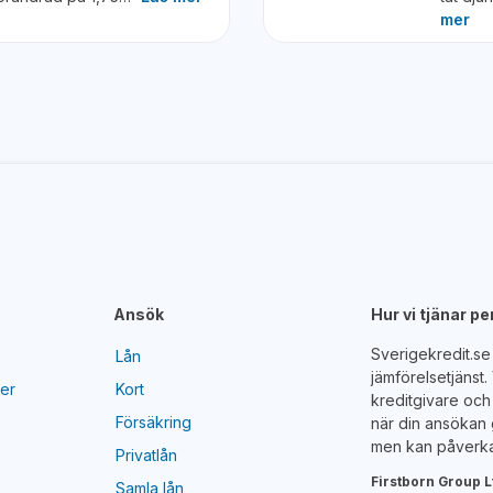
mer
Ansök
Hur vi tjänar p
Sverigekredit.s
Lån
jämförelsetjänst
yer
Kort
kreditgivare och 
Försäkring
när din ansökan 
men kan påverka
Privatlån
Firstborn Group L
Samla lån