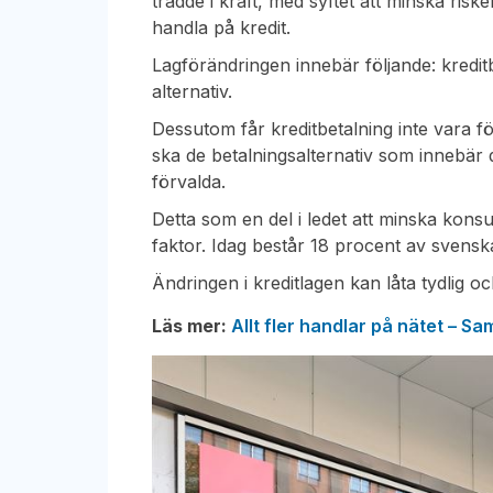
trädde i kraft, med syftet att minska risk
handla på kredit.
Lagförändringen innebär följande: kreditbe
alternativ.
Dessutom får kreditbetalning inte vara för
ska de betalningsalternativ som innebär d
förvalda.
Detta som en del i ledet att minska kon
faktor. Idag består 18 procent av svensk
Ändringen i kreditlagen kan låta tydlig oc
Läs mer:
Allt fler handlar på nätet – S