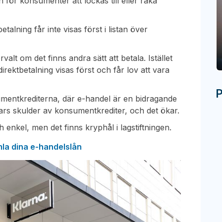
en för konsumenter att lockas till eller råka
talning får inte visas först i listan över
valt om det finns andra sätt att betala. Istället
irektbetalning visas först och får lov att vara
P
sumentkrediterna, där e-handel är en bidragande
ars skulder av konsumentkrediter, och det ökar.
h enkel, men det finns kryphål i lagstiftningen.
amla dina e-handelslån